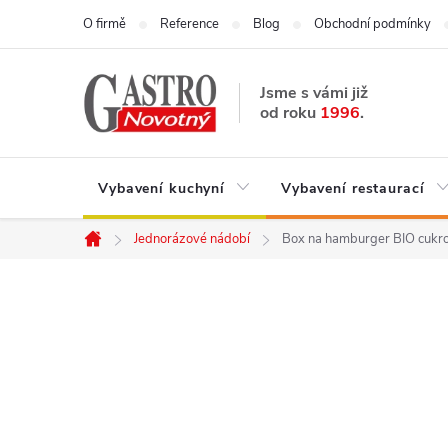
Přejít
O firmě
Reference
Blog
Obchodní podmínky
na
obsah
Jsme s vámi již
od roku
1996
.
Vybavení kuchyní
Vybavení restaurací
Jednorázové nádobí
Box na hamburger BIO cukro
Domů