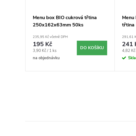
íkem
Menu box BIO cukrová třtina
Menu 
250x162x63mm 50ks
třtin
235,95 Kč včetně DPH
291,61 K
195 Kč
241 
KOŠÍKU
DO KOŠÍKU
Měrná
Měrná
3,90 Kč / 1 ks
4,82 Kč 
cena:
cena:
na objednávku
Skl