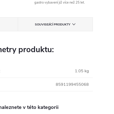
gastro vybavení již více než 25 let.
SOUVISEJÍCÍ PRODUKTY
etry produktu:
:
1.05 kg
8591199455068
aleznete v této kategorii