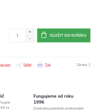
VLOŽIT DO KOŠÍKU
dací pes
Sdílet
Tisk
Záruka
:
2
líč
Fungujeme od roku
1996
izujete
rádi za
Dodáváme podnikům profesionální