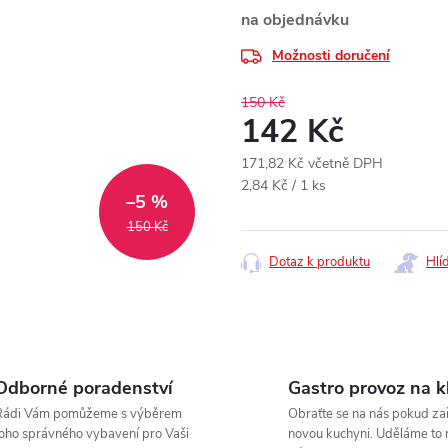
na objednávku
Možnosti doručení
150 Kč
142 Kč
171,82 Kč včetně DPH
Měrná
2,84 Kč / 1 ks
–5 %
cena:
150 Kč
Dotaz k produktu
Hlí
Odborné poradenství
Gastro provoz na k
Rádi Vám pomůžeme s výběrem
Obraťte se na nás pokud zař
oho správného vybavení pro Vaši
novou kuchyni. Uděláme to 