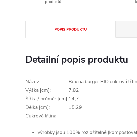
produktů.
k
POPIS PRODUKTU
Detailní popis produktu
Název:
Box na burger BIO cukrová třt
Výška [cm]:
7,82
Šířka / průměr [cm]:
14,7
Délka [cm]:
15,29
Cukrová třtina
výrobky jsou 100% rozložitelné (kompostovat