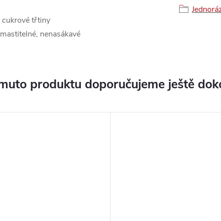
Jednorá
 cukrové třtiny
omastitelné, nenasákavé
muto produktu doporučujeme ještě dok