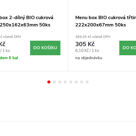
box 2-dílný BIO cukrová
Menu box BIO cukrová třti
a 250x162x63mm 50ks
222x200x67mm 50ks
č včetně DPH
369,05 Kč včetně DPH
Kč
305 Kč
DO KOŠÍKU
DO KO
Měrná
/ 1 ks
6,10 Kč / 1 ks
cena:
adem
6 bal
na objednávku