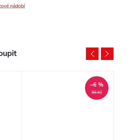
zové nádobí
oupit
–6 %
96 Kč