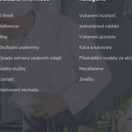
O firmě
Vybavení kuchyní
Reference
Jednorázové nádobí
Blog
Vybavení pizzerie
Obchodní podmínky
Káva a kávovary
Zásady ochrany osobních údajů
Předváděcí modely za akč
Gastro služby
Nezařazeno
Kontakt
Značky
Hodnocení obchodu