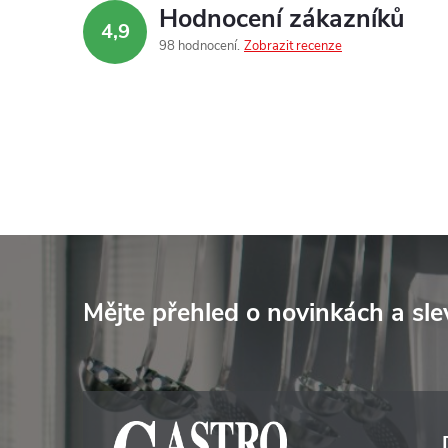
Hodnocení zákazníků
4,9
98 hodnocení
Zobrazit recenze
Z
á
Mějte přehled o novinkách
a sl
p
a