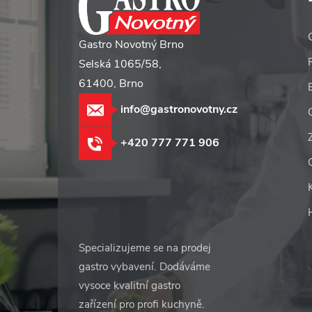
t
í
Gastro Novotný Brno
Selská 1065/58,
61400, Brno
info@gastronovotny.cz
+420 777 771 906
Specializujeme se na prodej
gastro vybavení. Dodáváme
vysoce kvalitní gastro
zařízení pro profi kuchyně.