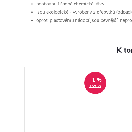
neobsahují žádné chemické látky
jsou ekologické - vyrobeny z přebytků (odpad)
oproti plastovému nádobí jsou pevnější, nepr
K to
–1 %
197 Kč