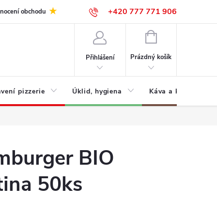
+420 777 771 906
nocení obchodu
NÁKUPNÍ
KOŠÍK
Prázdný košík
Přihlášení
vení pizzerie
Úklid, hygiena
Káva a kávovary
mburger BIO
tina 50ks