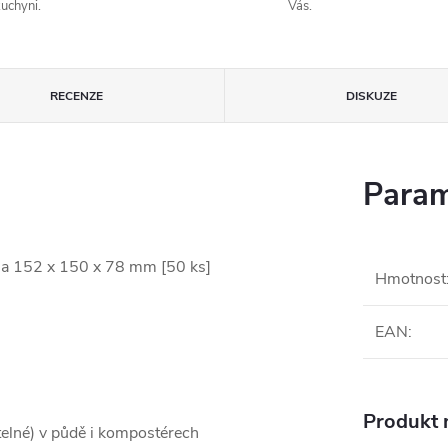
uchyni.
Vás.
RECENZE
DISKUZE
Param
ina 152 x 150 x 78 mm [50 ks]
Hmotnost
EAN
:
Produkt n
elné) v půdě i kompostérech