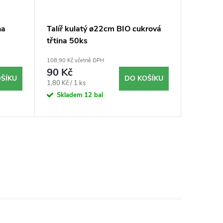
na
Talíř kulatý ø22cm BIO cukrová
Fingerf
třtina 50ks
čirý 1
20ks
108,90 Kč včetně DPH
199,65 Kč 
90 Kč
165 K
ŠÍKU
DO KOŠÍKU
Měrná
1,80 Kč / 1 ks
na objed
6dní
cena:
Skladem
12 bal