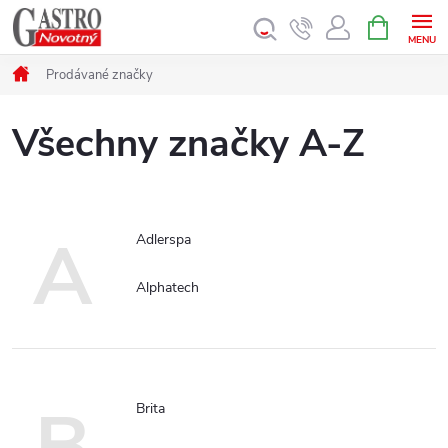
Přejít
NÁKUPNÍ
KOŠÍK
na
obsah
Domů
Prodávané značky
Všechny značky A-Z
A
Adlerspa
Alphatech
B
Brita