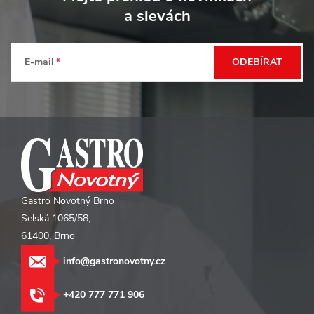
p
a slevách
a
t
E-mail
ODEBÍRAT
í
Gastro Novotný Brno
Selská 1065/58,
61400, Brno
info@gastronovotny.cz
+420 777 771 906