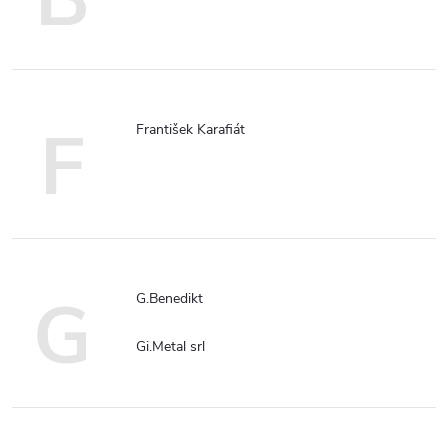
F
František Karafiát
G
G.Benedikt
Gi.Metal srl