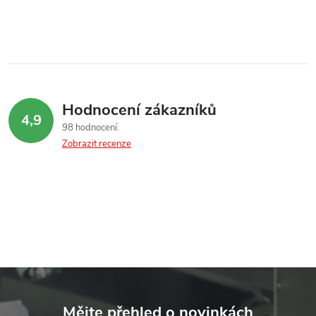
Hodnocení zákazníků
4,9
98 hodnocení
Zobrazit recenze
Z
á
Mějte přehled o novinkách