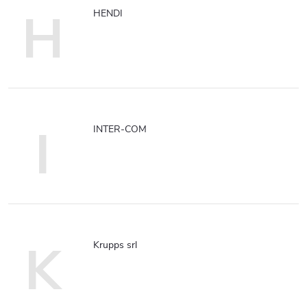
H
HENDI
I
INTER-COM
K
Krupps srl