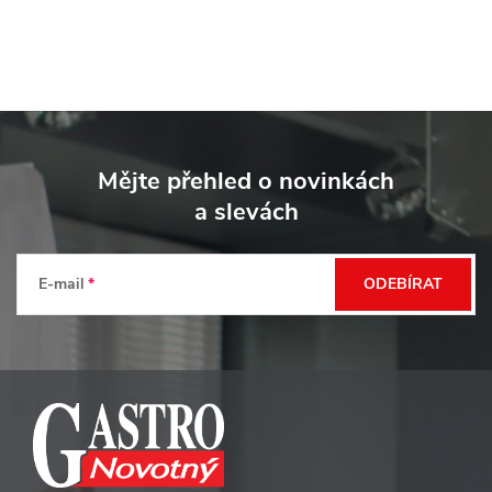
Z
á
Mějte přehled o novinkách
p
a slevách
a
t
E-mail
ODEBÍRAT
í