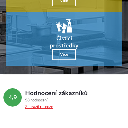
Více
Čisticí
prostředky
Více
Hodnocení zákazníků
4,9
98 hodnocení
Zobrazit recenze