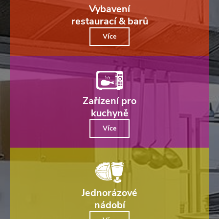
Vybavení
restaurací & barů
Více
Zařízení pro
kuchyně
Více
Jednorázové
nádobí