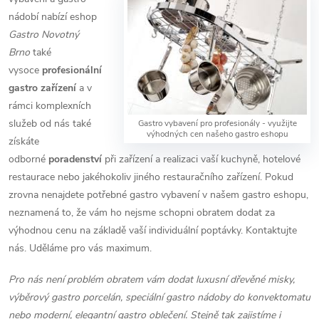
nádobí nabízí eshop
Gastro Novotný
Brno
také
vysoce
profesionální
gastro zařízení
a v
rámci komplexních
služeb od nás také
Gastro vybavení pro profesionály - využijte
výhodných cen našeho gastro eshopu
získáte
odborné
poradenství
při zařízení a realizaci vaší kuchyně, hotelové
restaurace nebo jakéhokoliv jiného restauračního zařízení. Pokud
zrovna nenajdete potřebné gastro vybavení v našem gastro eshopu,
neznamená to, že vám ho nejsme schopni obratem dodat za
výhodnou cenu na základě vaší individuální poptávky. Kontaktujte
nás. Uděláme pro vás maximum.
Pro nás není problém obratem vám dodat luxusní dřevěné misky,
výběrový gastro porcelán, speciální gastro nádoby do konvektomatu
nebo moderní, elegantní gastro oblečení. Stejně tak zajistíme i