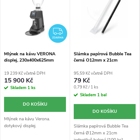
z
e
n
ZDARMA
ZDARMA
í
m
Mlýnek na kávu VERONA
Slámka papírová Bubble Tea
displej, 230x400x625mm
černá O12mm x 21cm
jednotlivě balená 100ks
a
19 239 Kč včetně DPH
95,59 Kč včetně DPH
15 900 Kč
79 Kč
v
Měrná
0,79 Kč / 1 ks
Skladem
1 ks
cena:
y
Skladem
1 bal
DO KOŠÍKU
b
DO KOŠÍKU
Mlýnek na kávu Verona.
a
dotykový displej.
Slámka papírová Bubble Tea
černá Ø12mm x 21cm
jednotlivě balená [100 ks]