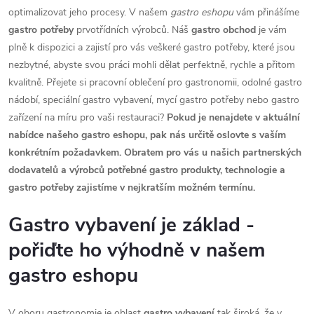
optimalizovat jeho procesy. V našem
gastro eshopu
vám přinášíme
gastro potřeby
prvotřídních výrobců. Náš
gastro obchod
je vám
plně k dispozici a zajistí pro vás veškeré gastro potřeby, které jsou
nezbytné, abyste svou práci mohli dělat perfektně, rychle a přitom
kvalitně. Přejete si pracovní oblečení pro gastronomii, odolné gastro
nádobí, speciální gastro vybavení, mycí gastro potřeby nebo gastro
zařízení na míru pro vaši restauraci?
Pokud je nenajdete v aktuální
nabídce našeho gastro eshopu, pak nás určitě oslovte s vaším
konkrétním požadavkem. Obratem pro vás u našich partnerských
dodavatelů a výrobců potřebné gastro produkty, technologie a
gastro potřeby zajistíme v nejkratším možném termínu.
Gastro vybavení je základ -
pořiďte ho výhodně v našem
gastro eshopu
V oboru gastronomie je oblast
gastro vybavení
tak široká, že v