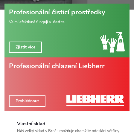
o
Profesionální čisticí prostředky
d
Velmi efektivně fungují a ušetříte
(
e
Zjistit více
s
Profesionální chlazení Liebherr
h
o
p
Prohlédnout
)
s
Vlastní sklad
Náš velký sklad v Brně umožňuje okamžité odeslání většiny