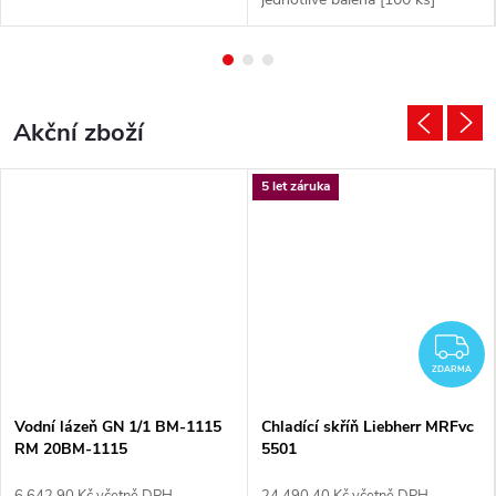
v
Karton: 10 balení
e
n
Akční zboží
í
m
5 let záruka
Z
ZDARMA
Vodní lázeň GN 1/1 BM-1115
Chladící skříň Liebherr MRFvc
RM 20BM-1115
5501
6 642,90 Kč včetně DPH
24 490,40 Kč včetně DPH