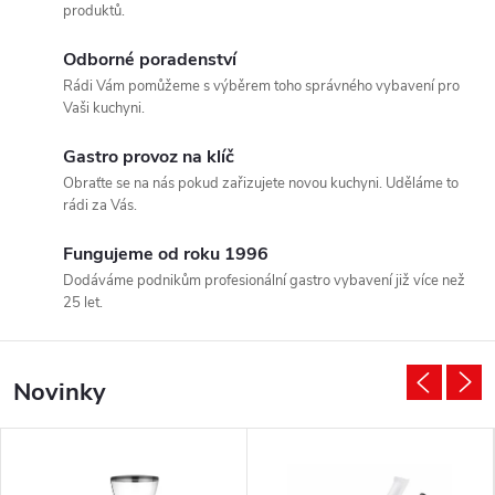
g
produktů.
a
Odborné poradenství
Rádi Vám pomůžeme s výběrem toho správného vybavení pro
s
Vaši kuchyni.
t
Gastro provoz na klíč
Obraťte se na nás pokud zařizujete novou kuchyni. Uděláme to
r
rádi za Vás.
o
Fungujeme od roku 1996
Dodáváme podnikům profesionální gastro vybavení již více než
z
25 let.
a
Novinky
ř
í