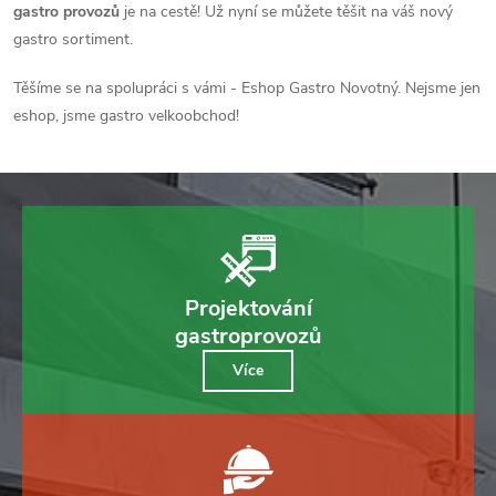
gastro provozů
je na cestě! Už nyní se můžete těšit na váš nový
gastro sortiment.
Těšíme se na spolupráci s vámi - Eshop Gastro Novotný. Nejsme jen
eshop, jsme gastro velkoobchod!
Projektování
gastroprovozů
Více