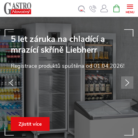
Přejít
NÁKUPNÍ
KOŠÍK
na
obsah
V
e
5 let záruka na chladící a
l
mrazící skříně Liebherr
k
Registrace produktů spuštěna od 01.04.2026!
o
Předchozí
Násl
o
b
c
Zjistit více
h