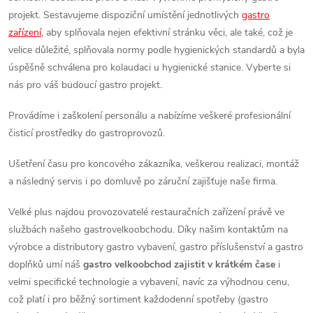
projekt. Sestavujeme dispoziční umístění jednotlivých
gastro
zařízení,
aby splňovala nejen efektivní stránku věci, ale také, což je
velice důležité, splňovala normy podle hygienických standardů a byla
úspěšně schválena pro kolaudaci u hygienické stanice. Vyberte si
nás pro váš budoucí gastro projekt.
Provádíme i zaškolení personálu a nabízíme veškeré profesionální
čisticí prostředky do gastroprovozů.
Ušetření času pro koncového zákazníka, veškerou realizaci, montáž
a následný servis i po domluvě po záruční zajišťuje naše firma.
Velké plus najdou provozovatelé restauračních zařízení právě ve
službách našeho gastrovelkoobchodu. Díky našim kontaktům na
výrobce a distributory gastro vybavení, gastro příslušenství a gastro
doplňků umí náš
gastro velkoobchod zajistit v krátkém čase
i
velmi specifické technologie a vybavení, navíc za výhodnou cenu,
což platí i pro běžný sortiment každodenní spotřeby (gastro