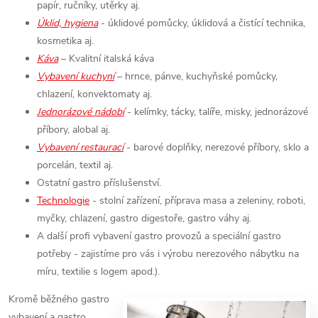
papír, ručníky, utěrky aj.
Úklid, hygiena
- úklidové pomůcky, úklidová a čistící technika,
kosmetika aj.
Káva
– Kvalitní italská káva
Vybavení kuchyní
– hrnce, pánve, kuchyňské pomůcky,
chlazení, konvektomaty aj.
Jednorázové nádobí
- kelímky, tácky, talíře, misky, jednorázové
příbory, alobal aj.
Vybavení restaurací
- barové doplňky, nerezové příbory, sklo a
porcelán, textil aj.
Ostatní gastro příslušenství.
Technologie
- stolní zařízení, příprava masa a zeleniny, roboti,
myčky, chlazení, gastro digestoře, gastro váhy aj.
A další profi vybavení gastro provozů a speciální gastro
potřeby - zajistíme pro vás i výrobu nerezového nábytku na
míru, textilie s logem apod.).
Kromě běžného gastro
vybavení a gastro