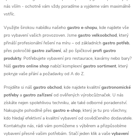
nás vším - ochotně vám vždy poradíme a vyjdeme vám maximálně
vstříc.
Využijte širokou nabídku našeho
gastro e-shopu
, kde najdete vše
pro vybavení vašich provozoven. Jsme
gastro velkoobchod
, který
přináší profesionální řešení na míru – od základních
gastro potřeb
,
přes pokročilé
gastro zařízení
, až po špičkové
profi gastro
produkty
. Potřebujete vybavení pro restaurace, kavárny nebo bary?
Náš
gastro online shop
nabízí komplexní
gastro sortiment
, který
pokryje vaše přání a požadavky od A do Z.
Projděte si náš
gastro obchod
, kde najdete kvalitní
gastronomické
potřeby
a
gastro zařízení
od ověřených výrobců/značek. U nás
získáte nejen spolehlivou techniku, ale také odborné poradenství.
Nakupujte pohodlně přes
gastro e-shop
, který je tu pro všechny,
kdo hledají efektivní a kvalitní vybavení od osvědčeného dodavatele.
Kontaktujte nás, rádi vám pomůžeme s výběrem a přizpůsobíme
vybavení přesně vašim potřebám. Stačí jeden klik a vaše
vybavení