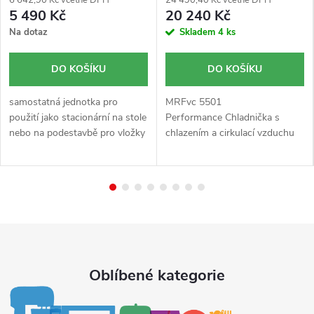
5 490 Kč
20 240 Kč
Na dotaz
Skladem
4 ks
DO KOŠÍKU
DO KOŠÍKU
samostatná jednotka pro
MRFvc 5501
použití jako stacionární na stole
Performance Chladnička s
nebo na podestavbě pro vložky
chlazením a cirkulací vzduchu
GN až po GN 1/1 – 150
Hrubý objem 544 l Skupina
regulace teploty 30 – 90 °C
výrobku Chladnička s chlazením
kontrolka zapnutí a vyhřátí
s cirkulací vzduchu...
lázně...
Oblíbené kategorie