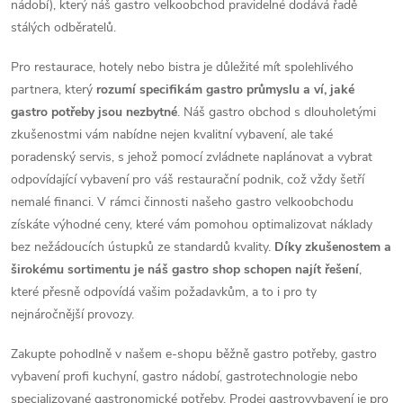
nádobí), který náš gastro velkoobchod pravidelné dodává řadě
stálých odběratelů.
Pro restaurace, hotely nebo bistra je důležité mít spolehlivého
partnera, který
rozumí specifikám gastro průmyslu a ví, jaké
gastro potřeby jsou nezbytné
. Náš gastro obchod s dlouholetými
zkušenostmi vám nabídne nejen kvalitní vybavení, ale také
poradenský servis, s jehož pomocí zvládnete naplánovat a vybrat
odpovídající vybavení pro váš restaurační podnik, což vždy šetří
nemalé financi. V rámci činnosti našeho gastro velkoobchodu
získáte výhodné ceny, které vám pomohou optimalizovat náklady
bez nežádoucích ústupků ze standardů kvality.
Díky zkušenostem a
širokému sortimentu je náš gastro shop schopen najít řešení
,
které přesně odpovídá vašim požadavkům, a to i pro ty
nejnáročnější provozy.
Zakupte pohodlně v našem e-shopu běžně gastro potřeby, gastro
vybavení profi kuchyní, gastro nádobí, gastrotechnologie nebo
specializované gastronomické potřeby. Prodej gastrovybavení je pro