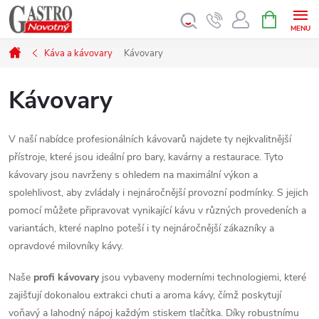
Přejít
NÁKUPNÍ
KOŠÍK
na
obsah
Domů
Káva a kávovary
Kávovary
Kávovary
V naší nabídce profesionálních kávovarů najdete ty nejkvalitnější
přístroje, které jsou ideální pro bary, kavárny a restaurace. Tyto
kávovary jsou navrženy s ohledem na maximální výkon a
spolehlivost, aby zvládaly i nejnáročnější provozní podmínky. S jejich
pomocí můžete připravovat vynikající kávu v různých provedeních a
variantách, které naplno poteší i ty nejnáročnější zákazníky a
opravdové milovníky kávy.
Naše
profi kávovary
jsou vybaveny moderními technologiemi, které
zajišťují dokonalou extrakci chuti a aroma kávy, čímž poskytují
voňavý a lahodný nápoj každým stiskem tlačítka. Díky robustnímu