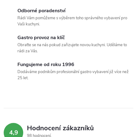
á
Odborné poradenství
Rádi Vám pomůžeme s výběrem toho správného vybavení pro
d
Vaši kuchyni.
a
Gastro provoz na klíč
c
Obraťte se na nás pokud zařizujete novou kuchyni. Uděláme to
rádi za Vás.
í
Fungujeme od roku 1996
p
Dodáváme podnikům profesionální gastro vybavení již více než
25 let.
r
v
k
y
Hodnocení zákazníků
v
4,9
98 hodnocení