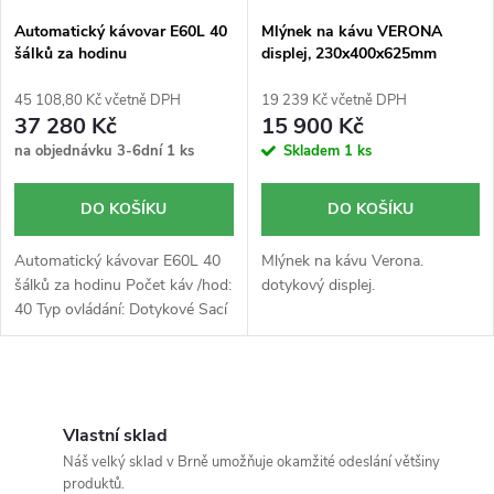
Automatický kávovar E60L 40
Mlýnek na kávu VERONA
šálků za hodinu
displej, 230x400x625mm
45 108,80 Kč včetně DPH
19 239 Kč včetně DPH
37 280 Kč
15 900 Kč
na objednávku 3-6dní
1 ks
Skladem
1 ks
DO KOŠÍKU
DO KOŠÍKU
Automatický kávovar E60L 40
Mlýnek na kávu Verona.
šálků za hodinu Počet káv /hod:
dotykový displej.
40 Typ ovládání: Dotykové Sací
čerpadlo: Ano - vhodné i pro
použití v cateringu, nezávislé na
tlaku ve...
O
v
Vlastní sklad
Náš velký sklad v Brně umožňuje okamžité odeslání většiny
l
produktů.