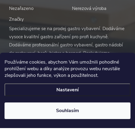
Nezařazeno
Nerezová výroba
Značky
Specializujeme se na prodej gastro vybavení. Dodáváme
vysoce kvalitní gastro zařízení pro profi kuchyně.
Dodáváme profesionální gastro vybavení, gastro nádobí
do restaurací, barů, bister a hospod. Poskytujeme
výhodné ceny na vybavení pro restaurace a ostatní
Používáme cookies, abychom Vám umožnili pohodlné
prohlížení webu a díky analýze provozu webu neustále
gastro zařízení včetně jídelen. Provozujeme také
zlepšovali jeho funkce, výkon a použitelnost.
velkoobchod jednorázového nádobí a s dezinfekčními a
čisticími prostředky. S naší pomocí se nemusíte vůbec
Nastavení
starat o vybavení restaurace. Vše zařídíme za vás.
Souhlasím
Napište nám
Copyright 2026
Gastro Novotný
. Všechna práva vyhrazena.