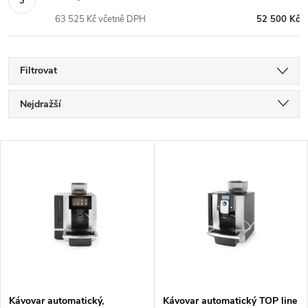
63 525 Kč včetně DPH
52 500 Kč
Filtrovat
Ř
Nejdražší
a
Nejlevnější
z
V
Nejprodávanější
e
ý
Abecedně
n
p
í
i
p
s
r
p
o
r
Kávovar automatický,
Kávovar automatický TOP line