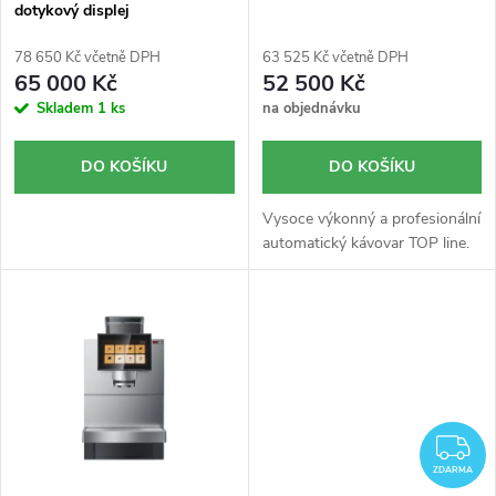
dotykový displej
d
o
u
d
78 650 Kč včetně DPH
63 525 Kč včetně DPH
65 000 Kč
52 500 Kč
k
u
Skladem
1 ks
na objednávku
t
k
DO KOŠÍKU
DO KOŠÍKU
ů
t
ů
Vysoce výkonný a profesionální
automatický kávovar TOP line.
Z
ZDARMA