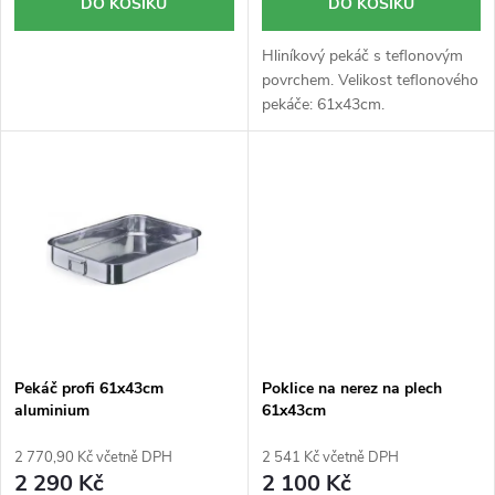
DO KOŠÍKU
DO KOŠÍKU
ů
t
ů
Hliníkový pekáč s teflonovým
povrchem. Velikost teflonového
pekáče: 61x43cm.
Pekáč profi 61x43cm
Poklice na nerez na plech
aluminium
61x43cm
2 770,90 Kč včetně DPH
2 541 Kč včetně DPH
2 290 Kč
2 100 Kč