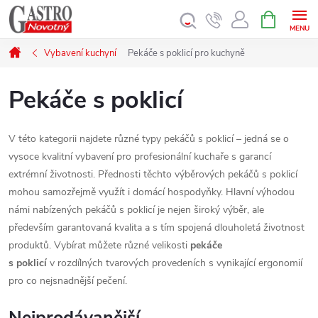
Přejít
NÁKUPNÍ
KOŠÍK
na
obsah
Domů
Vybavení kuchyní
Pekáče s poklicí pro kuchyně
Pekáče s poklicí
V této kategorii najdete různé typy pekáčů s poklicí – jedná se o
vysoce kvalitní vybavení pro profesionální kuchaře s garancí
extrémní životnosti. Přednosti těchto výběrových pekáčů s poklicí
mohou samozřejmě využít i domácí hospodyňky. Hlavní výhodou
námi nabízených pekáčů s poklicí je nejen široký výběr, ale
především garantovaná kvalita a s tím spojená dlouholetá životnost
produktů. Vybírat můžete různé velikosti
pekáče
s poklicí
v rozdílných tvarových provedeních s vynikající ergonomií
pro co nejsnadnější pečení.