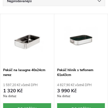
Ř
Nejprodávanější
a
Nejdražší
z
V
Nejlevnější
e
ý
Abecedně
n
p
í
i
p
s
r
p
o
r
Pekáč na lasagne 40x24cm
Pekáč hliník s teflonem
nerez
61x43cm
d
o
u
d
1 597,20 Kč včetně DPH
4 827,90 Kč včetně DPH
1 320 Kč
3 990 Kč
k
u
Na dotaz
Na dotaz
t
k