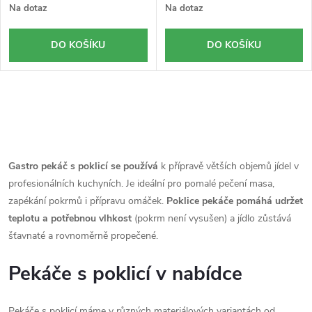
Na dotaz
Na dotaz
DO KOŠÍKU
DO KOŠÍKU
O
v
l
Gastro pekáč s poklicí se používá
k přípravě větších objemů jídel v
profesionálních kuchyních. Je ideální pro pomalé pečení masa,
á
zapékání pokrmů i přípravu omáček.
Poklice pekáče pomáhá udržet
d
teplotu a potřebnou vlhkost
(pokrm není vysušen) a jídlo zůstává
šťavnaté a rovnoměrně propečené.
a
Pekáče s poklicí v nabídce
c
í
Pekáče s poklicí máme v různých materiálových variantách od