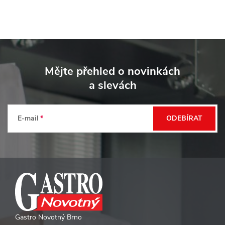
Z
á
Mějte přehled o novinkách
p
a slevách
a
t
E-mail
ODEBÍRAT
í
Gastro Novotný Brno