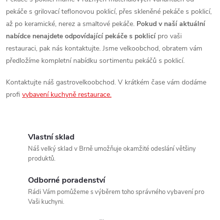
p
pekáče s grilovací teflonovou poklicí, přes skleněné pekáče s poklicí,
až po keramické, nerez a smaltové pekáče.
Pokud v naší aktuální
r
nabídce nenajdete odpovídající pekáče s poklicí
pro vaši
restauraci, pak nás kontaktujte. Jsme velkoobchod, obratem vám
v
předložíme kompletní nabídku sortimentu pekáčů s poklicí.
k
Kontaktujte náš gastrovelkoobchod. V krátkém čase vám dodáme
y
profi
vybavení kuchyně restaurace.
v
ý
Vlastní sklad
p
Náš velký sklad v Brně umožňuje okamžité odeslání většiny
produktů.
i
Odborné poradenství
s
Rádi Vám pomůžeme s výběrem toho správného vybavení pro
Vaši kuchyni.
u