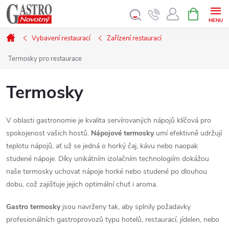
Přejít
NÁKUPNÍ
KOŠÍK
na
obsah
Domů
Vybavení restaurací
Zařízení restaurací
Termosky pro restaurace
Termosky
V oblasti gastronomie je kvalita servírovaných nápojů klíčová pro
spokojenost vašich hostů.
Nápojové termosky
umí efektivně udržují
teplotu nápojů, ať už se jedná o horký čaj, kávu nebo naopak
studené nápoje. Díky unikátním izolačním technologiím dokážou
naše termosky uchovat nápoje horké nebo studené po dlouhou
dobu, což zajišťuje jejich optimální chuť i aroma.
Gastro termosky
jsou navrženy tak, aby splnily požadavky
profesionálních gastroprovozů typu hotelů, restaurací, jídelen, nebo