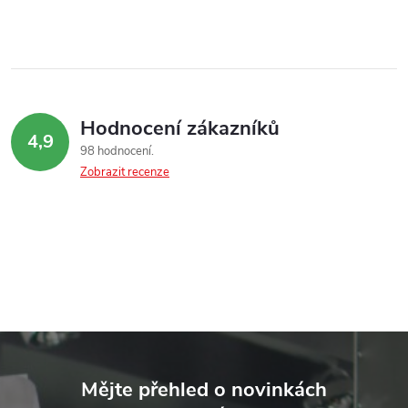
u
Hodnocení zákazníků
4,9
98 hodnocení
Zobrazit recenze
Z
á
Mějte přehled o novinkách