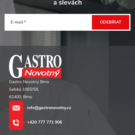
p
a slevách
a
t
E-mail
ODEBÍRAT
í
Gastro Novotný Brno
Selská 1065/58,
61400, Brno
info@gastronovotny.cz
+420 777 771 906