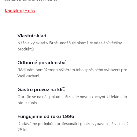
í
Kontaktujte nás
.
p
r
Vlastní sklad
v
Náš velký sklad v Brně umožňuje okamžité odeslání většiny
k
produktů.
y
Odborné poradenství
Rádi Vám pomůžeme s výběrem toho správného vybavení pro
v
Vaši kuchyni.
ý
Gastro provoz na klíč
Obraťte se na nás pokud zařizujete novou kuchyni. Uděláme to
p
rádi za Vás.
i
Fungujeme od roku 1996
s
Dodáváme podnikům profesionální gastro vybavení již více než
25 let.