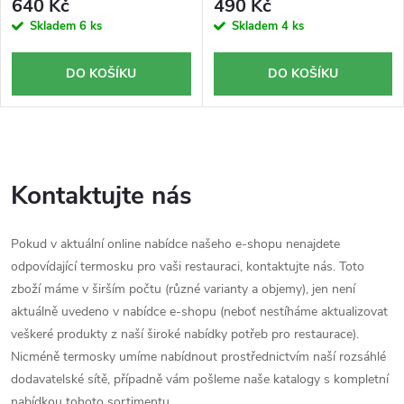
640 Kč
490 Kč
k
u
Skladem
6 ks
Skladem
4 ks
t
k
DO KOŠÍKU
DO KOŠÍKU
ů
t
ů
O
v
Kontaktujte nás
l
Pokud v aktuální online nabídce našeho e-shopu nenajdete
á
odpovídající termosku pro vaši restauraci, kontaktujte nás. Toto
zboží máme v širším počtu (různé varianty a objemy), jen není
d
aktuálně uvedeno v nabídce e-shopu (neboť nestíháme aktualizovat
a
veškeré produkty z naší široké nabídky potřeb pro restaurace).
Nicméně termosky umíme nabídnout prostřednictvím naší rozsáhlé
c
dodavatelské sítě, případně vám pošleme naše katalogy s kompletní
nabídkou tohoto sortimentu.