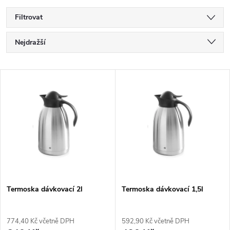
Filtrovat
Ř
Nejdražší
a
Nejlevnější
z
V
Nejprodávanější
e
ý
Abecedně
n
p
í
i
p
s
r
p
o
r
Termoska dávkovací 2l
Termoska dávkovací 1,5l
d
o
u
d
774,40 Kč včetně DPH
592,90 Kč včetně DPH