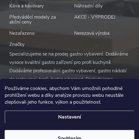
Káva a kávovary
Náhradní díly
Předváděcí modely za
AKCE - VÝPRODEJ
akční ceny
Nezařazeno
Nerezová výroba
Značky
Specializujeme se na prodej gastro vybavení. Dodáváme
vysoce kvalitní gastro zařízení pro profi kuchyně.
Dodáváme profesionální gastro vybavení, gastro nádobí
do restaurací, barů, bister a hospod. Poskytujeme
výhodné ceny na vybavení pro restaurace a ostatní
Používáme cookies, abychom Vám umožnili pohodlné
prohlížení webu a díky analýze provozu webu neustále
gastro zařízení včetně jídelen. Provozujeme také
zlepšovali jeho funkce, výkon a použitelnost.
velkoobchod jednorázového nádobí a s dezinfekčními a
čisticími prostředky. S naší pomocí se nemusíte vůbec
Nastavení
starat o vybavení restaurace. Vše zařídíme za vás.
Souhlasím