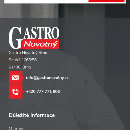
í
Gastro Novotný Brno
Selská 1065/58,
61400, Brno
info@gastronovotny.cz
+420 777 771 906
Důležité informace
O firmě