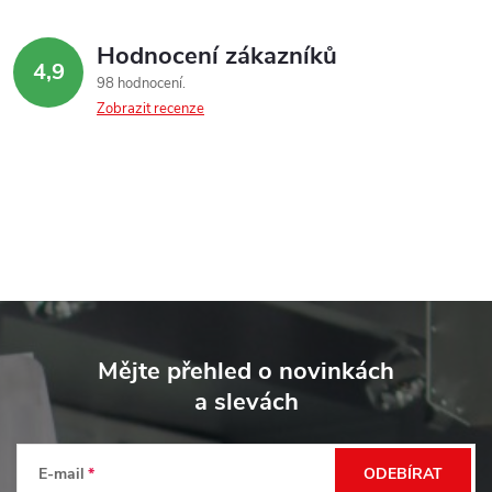
Hodnocení zákazníků
4,9
98 hodnocení
Zobrazit recenze
Z
á
Mějte přehled o novinkách
p
a slevách
a
t
E-mail
ODEBÍRAT