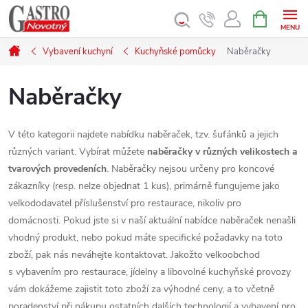
Přejít
NÁKUPNÍ
KOŠÍK
na
obsah
Domů
Vybavení kuchyní
Kuchyňské pomůcky
Naběračky
Naběračky
V této kategorii najdete nabídku naběraček, tzv. šufánků a jejich
různých variant. Vybírat můžete
naběračky v různých velikostech a
tvarových provedeních
. Naběračky nejsou určeny pro koncové
zákazníky (resp. nelze objednat 1 kus), primárně fungujeme jako
velkododavatel příslušenství pro restaurace, nikoliv pro
domácnosti. Pokud jste si v naší aktuální nabídce naběraček nenašli
vhodný produkt, nebo pokud máte specifické požadavky na toto
zboží, pak nás neváhejte kontaktovat. Jakožto velkoobchod
s vybavením pro restaurace, jídelny a libovolné kuchyňské provozy
vám dokážeme zajistit toto zboží za výhodné ceny, a to včetně
poradenství při nákupu ostatních dalších technologií a vybavení pro