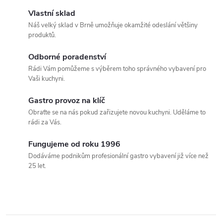
k
Vlastní sklad
Náš velký sklad v Brně umožňuje okamžité odeslání většiny
y
produktů.
v
Odborné poradenství
Rádi Vám pomůžeme s výběrem toho správného vybavení pro
ý
Vaši kuchyni.
p
Gastro provoz na klíč
i
Obraťte se na nás pokud zařizujete novou kuchyni. Uděláme to
rádi za Vás.
s
Fungujeme od roku 1996
u
Dodáváme podnikům profesionální gastro vybavení již více než
25 let.