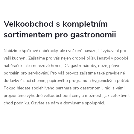
O
v
Velkoobchod s kompletním
sortimentem pro gastronomii
l
á
Nabízíme špičkové naběračky, ale i veškeré navazující vybavení pro
d
vaši kuchyni. Zajistíme pro vás nejen drobné příslušenství v podobě
naběraček, ale i nerezové hrnce, DN gastronádoby, nože, pánve i
a
porcelán pro servírování. Pro váš provoz zajistíme také pravidelné
c
dodávky čisticí chemie, papírového programu a hygienických potřeb.
Pokud hledáte spolehlivého partnera pro gastronomii, rádi s vámi
í
projednáme výhodné velkoobchodní ceny a možnosti, jak zefektivnit
chod podniku. Ozvěte se nám a domluvíme spolupráci.
p
r
v