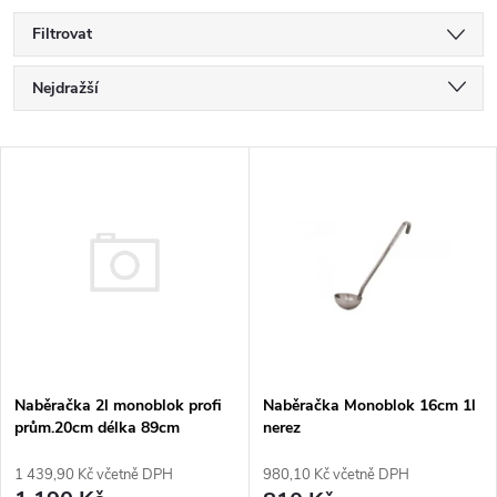
Filtrovat
Ř
Nejdražší
a
Nejlevnější
z
V
Nejprodávanější
e
ý
Abecedně
n
p
í
i
p
s
r
p
o
r
Naběračka 2l monoblok profi
Naběračka Monoblok 16cm 1l
prům.20cm délka 89cm
nerez
d
o
u
d
1 439,90 Kč včetně DPH
980,10 Kč včetně DPH