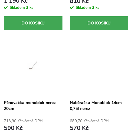
1 190 Kč
810 Kč
k
u
Skladem
3 ks
Skladem
3 ks
t
k
DO KOŠÍKU
DO KOŠÍKU
ů
t
ů
Pěnovačka monoblok nerez
Naběračka Monoblok 14cm
20cm
0,75l nerez
713,90 Kč včetně DPH
689,70 Kč včetně DPH
590 Kč
570 Kč