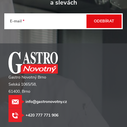
p
a slevách
a
t
E-mail
ODEBÍRAT
í
Gastro Novotný Brno
Selská 1065/58,
61400, Brno
info@gastronovotny.cz
+420 777 771 906