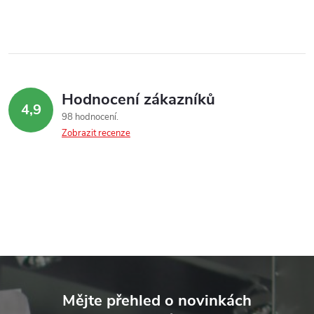
v
k
y
Hodnocení zákazníků
v
4,9
98 hodnocení
ý
Zobrazit recenze
p
i
s
u
Z
á
Mějte přehled o novinkách