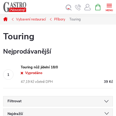
Přejít
NÁKUPNÍ
KOŠÍK
na
obsah
Domů
Vybavení restaurací
Příbory
Touring
Touring
Nejprodávanější
Touring nůž jídelní 18/0
Vyprodáno
47,19 Kč včetně DPH
39 Kč
Filtrovat
Ř
Nejdražší