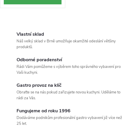
ů
t
ů
O
v
Vlastní sklad
Náš velký sklad v Brně umožňuje okamžité odeslání většiny
l
produktů.
á
Odborné poradenství
Rádi Vám pomůžeme s výběrem toho správného vybavení pro
d
Vaši kuchyni.
a
Gastro provoz na klíč
c
Obraťte se na nás pokud zařizujete novou kuchyni. Uděláme to
rádi za Vás.
í
Fungujeme od roku 1996
p
Dodáváme podnikům profesionální gastro vybavení již více než
25 let.
r