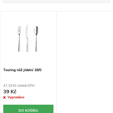
a
Nejlevnější
z
V
Nejprodávanější
e
ý
Abecedně
n
p
í
i
p
s
r
p
o
r
Touring nůž jídelní 18/0
d
o
u
d
47,19 Kč včetně DPH
39 Kč
k
u
Vyprodáno
t
k
DO KOŠÍKU