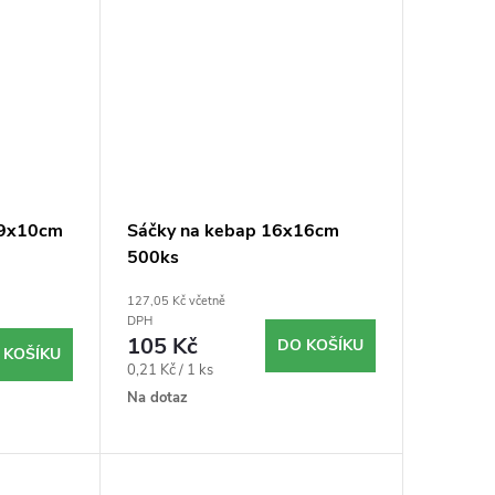
 19x10cm
Sáčky na kebap 16x16cm
500ks
127,05 Kč včetně
DPH
105 Kč
DO KOŠÍKU
 KOŠÍKU
Měrná
0,21 Kč / 1 ks
cena:
Na dotaz