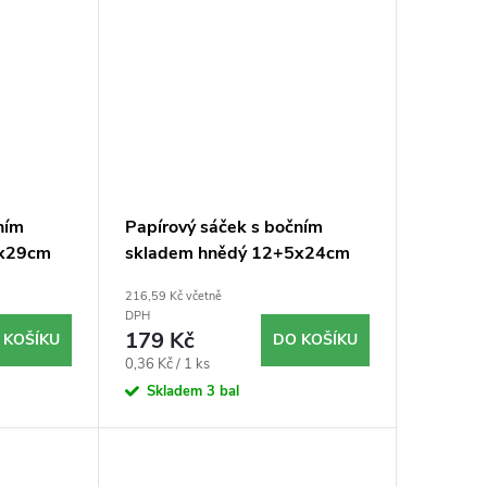
ním
Papírový sáček s bočním
7x29cm
skladem hnědý 12+5x24cm
`1kg` 500ks
216,59 Kč včetně
DPH
179 Kč
 KOŠÍKU
DO KOŠÍKU
Měrná
0,36 Kč / 1 ks
cena:
Skladem
3 bal