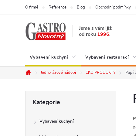
Přejít
O firmě
Reference
Blog
Obchodní podmínky
na
obsah
Jsme s vámi již
od roku
1996
.
Vybavení kuchyní
Vybavení restaurací
Jednorázové nádobí
EKO PRODUKTY
Papír
Domů
P
Přeskočit
Kategorie
kategorie
o
P
Vybavení kuchyní
s
n
z