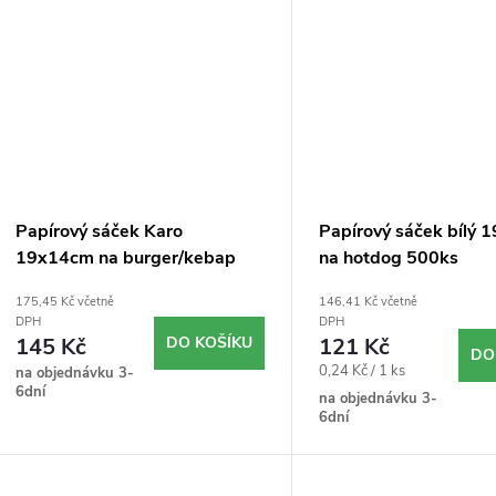
Papírový sáček Karo
Papírový sáček bílý
19x14cm na burger/kebap
na hotdog 500ks
500ks
175,45 Kč včetně
146,41 Kč včetně
DPH
DPH
DO KOŠÍKU
145 Kč
121 Kč
DO
Měrná
0,24 Kč / 1 ks
na objednávku 3-
6dní
cena:
na objednávku 3-
6dní