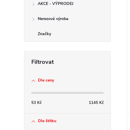
AKCE - VÝPRODEJ
Nerezová výroba
Značky
Dle ceny
53
Kč
1145
Kč
Dle štítku