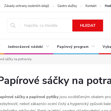
Zásady ochrany osobních údajů
Gastro služby
Kontakt
Hod
HLEDAT
Jednorázové nádobí
Papírový program
Vyba
ové sáčky na potraviny
Papírové sáčky na potr
apírové sáčky a papírové pytlíky
jsou osvědčeným obalem pro p
ezbytností, neboť zákazníci ocení čistý a hygienický způsob bal
bytečného zdržování. Papír je lehký, snadno skladovatelný a po p