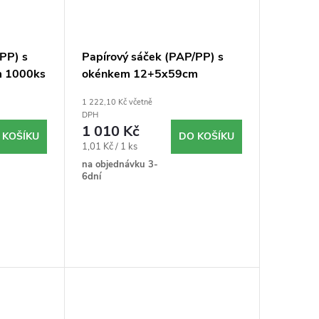
PP) s
Papírový sáček (PAP/PP) s
 1000ks
okénkem 12+5x59cm
`Baguette` 1000ks
1 222,10 Kč včetně
DPH
1 010 Kč
 KOŠÍKU
DO KOŠÍKU
Měrná
1,01 Kč / 1 ks
cena:
na objednávku 3-
6dní