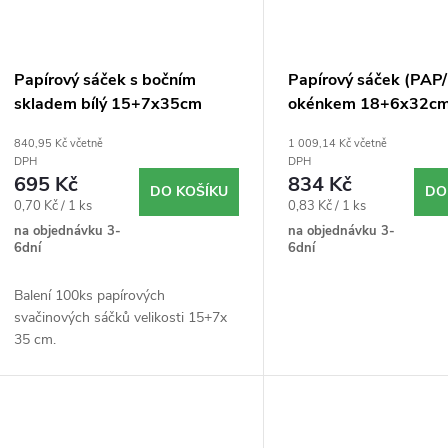
Papírový sáček s bočním
Papírový sáček (PAP/
skladem bílý 15+7x35cm
okénkem 18+6x32cm
`2,5kg` 1000ks
840,95 Kč včetně
1 009,14 Kč včetně
DPH
DPH
695 Kč
834 Kč
DO KOŠÍKU
DO
Měrná
Měrná
0,70 Kč / 1 ks
0,83 Kč / 1 ks
cena:
cena:
na objednávku 3-
na objednávku 3-
6dní
6dní
Balení 100ks papírových
svačinových sáčků velikosti 15+7x
35 cm.