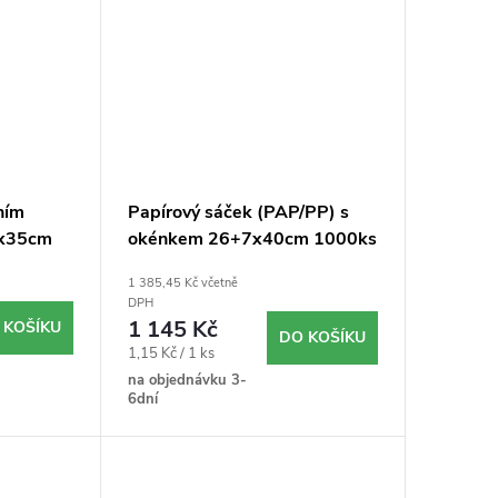
ním
Papírový sáček (PAP/PP) s
7x35cm
okénkem 26+7x40cm 1000ks
1 385,45 Kč včetně
DPH
1 145 Kč
 KOŠÍKU
DO KOŠÍKU
Měrná
1,15 Kč / 1 ks
cena:
na objednávku 3-
6dní