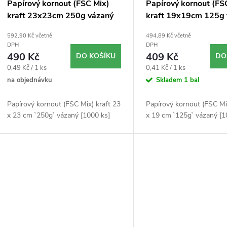
p
Papírový kornout (FSC Mix)
Papírový kornout (FS
o
kraft 23x23cm 250g vázaný
kraft 19x19cm 125g 
r
1000ks
1000ks
592,90 Kč včetně
494,89 Kč včetně
d
DPH
DPH
o
490 Kč
409 Kč
DO KOŠÍKU
DO
u
Měrná
Měrná
0,49 Kč / 1 ks
0,41 Kč / 1 ks
d
cena:
cena:
na objednávku
Skladem
1 bal
k
u
Papírový kornout (FSC Mix) kraft 23
Papírový kornout (FSC Mi
t
x 23 cm `250g` vázaný [1000 ks]
x 19 cm `125g` vázaný [1
k
ů
t
ů