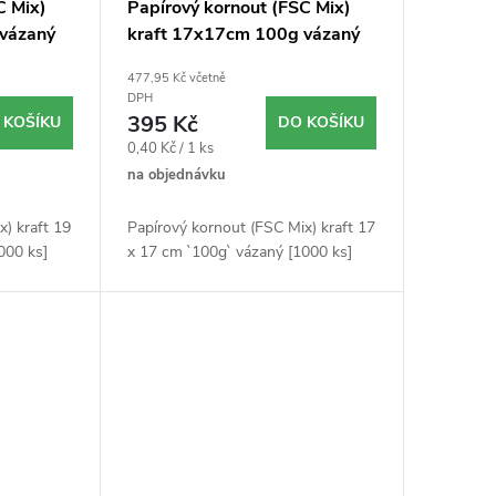
C Mix)
Papírový kornout (FSC Mix)
vázaný
kraft 17x17cm 100g vázaný
1000ks
477,95 Kč včetně
DPH
395 Kč
 KOŠÍKU
DO KOŠÍKU
Měrná
0,40 Kč / 1 ks
cena:
na objednávku
x) kraft 19
Papírový kornout (FSC Mix) kraft 17
000 ks]
x 17 cm `100g` vázaný [1000 ks]