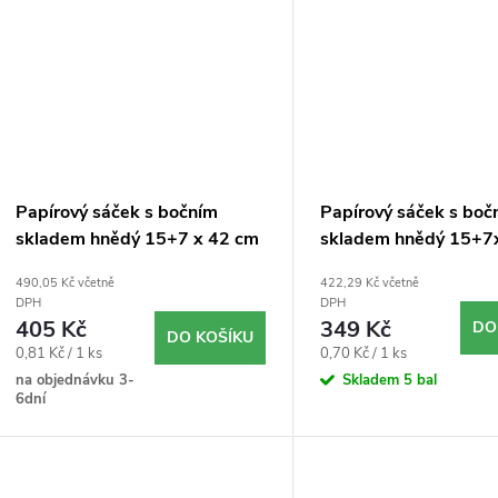
Papírový sáček s bočním
Papírový sáček s boč
skladem hnědý 15+7 x 42 cm
skladem hnědý 15+
`3kg` 500ks
`2,5kg` 500ks
490,05 Kč včetně
422,29 Kč včetně
DPH
DPH
405 Kč
349 Kč
DO
DO KOŠÍKU
Měrná
Měrná
0,81 Kč / 1 ks
0,70 Kč / 1 ks
cena:
cena:
na objednávku 3-
Skladem
5 bal
6dní