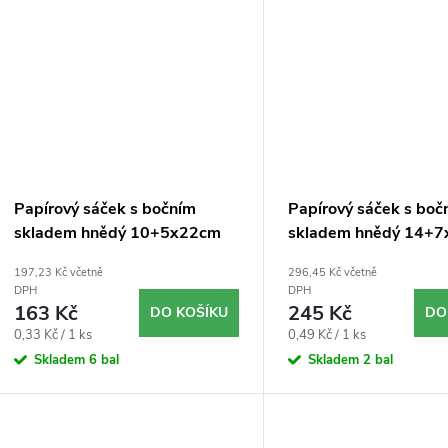
Papírový sáček s bočním
Papírový sáček s boč
skladem hnědý 10+5x22cm
skladem hnědý 14+
`0,5kg` 500ks
`1,5kg` 500ks
197,23 Kč včetně
296,45 Kč včetně
DPH
DPH
163 Kč
245 Kč
DO KOŠÍKU
DO
Měrná
Měrná
0,33 Kč / 1 ks
0,49 Kč / 1 ks
cena:
cena:
Skladem
6 bal
Skladem
2 bal