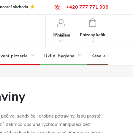
+420 777 771 906
nocení obchodu
NÁKUPNÍ
KOŠÍK
Prázdný košík
Přihlášení
vení pizzerie
Úklid, hygiena
Káva a kávovary
aviny
ečivo, sendviče i drobné potraviny. Jsou prostě
ení, zatímco obsluha rychlou manipulaci bez
oužití jednoduše recyklovatelný. Papírové sáčky i