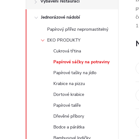
Vybavení restaurací
t
p
č
Jednorázové nádobí
r
1
Papírový přířez nepromastitelný
a
EKO PRODUKTY
n
Cukrová třtina
Papírové sáčky na potraviny
n
Papírové tašky na jídlo
í
Krabice na pizzu
Dortové krabice
p
Papírové talíře
a
Dřevěné příbory
n
Bodce a párátka
Bambusové lodičky