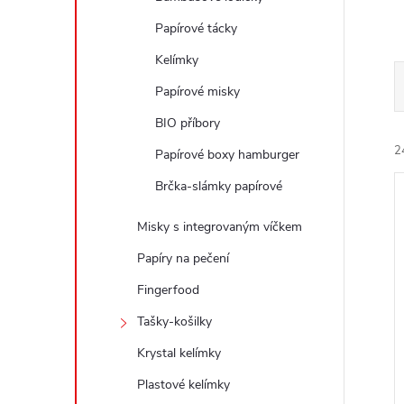
e
Papírové tácky
l
Kelímky
Papírové misky
BIO příbory
2
Papírové boxy hamburger
Brčka-slámky papírové
Misky s integrovaným víčkem
Papíry na pečení
Fingerfood
í
i
Tašky-košilky
Krystal kelímky
Plastové kelímky