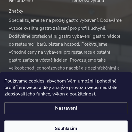
Nezařazeno
Nerezová výroba
Značky
Specializujeme se na prodej gastro vybavení. Dodáváme
vysoce kvalitní gastro zařízení pro profi kuchyně.
Dodáváme profesionální gastro vybavení, gastro nádobí
do restaurací, barů, bister a hospod. Poskytujeme
výhodné ceny na vybavení pro restaurace a ostatní
gastro zařízení včetně jídelen. Provozujeme také
velkoobchod jednorázového nádobí a s dezinfekčními a
čisticími prostředky. S naší pomocí se nemusíte vůbec
Používáme cookies, abychom Vám umožnili pohodlné
starat o vybavení restaurace. Vše zařídíme za vás.
prohlížení webu a díky analýze provozu webu neustále
zlepšovali jeho funkce, výkon a použitelnost.
Nastavení
Copyright 2026
Gastro Novotný
. Všechna práva vyhrazena.
Souhlasím