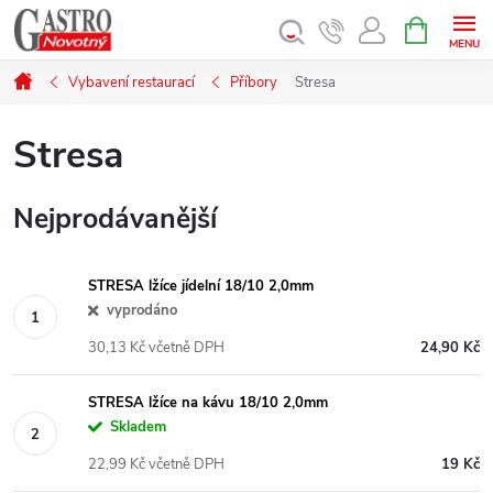
Přejít
NÁKUPNÍ
KOŠÍK
na
obsah
Domů
Vybavení restaurací
Příbory
Stresa
Stresa
Nejprodávanější
STRESA lžíce jídelní 18/10 2,0mm
vyprodáno
30,13 Kč včetně DPH
24,90 Kč
STRESA lžíce na kávu 18/10 2,0mm
Skladem
22,99 Kč včetně DPH
19 Kč