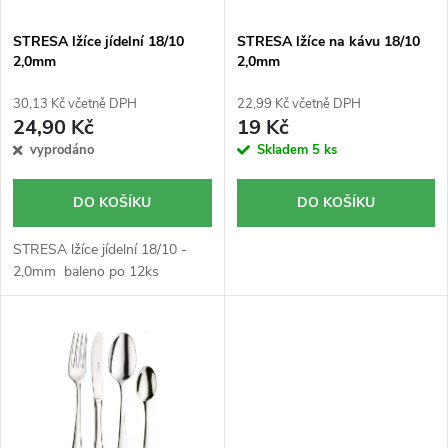
r
p
o
r
STRESA lžíce jídelní 18/10
STRESA lžíce na kávu 18/10
2,0mm
2,0mm
d
o
u
d
30,13 Kč včetně DPH
22,99 Kč včetně DPH
24,90 Kč
19 Kč
k
u
vyprodáno
Skladem
5 ks
t
k
DO KOŠÍKU
DO KOŠÍKU
ů
t
ů
STRESA lžíce jídelní 18/10 -
2,0mm baleno po 12ks