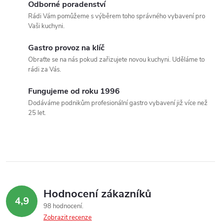
á
Odborné poradenství
Rádi Vám pomůžeme s výběrem toho správného vybavení pro
d
Vaši kuchyni.
a
Gastro provoz na klíč
c
Obraťte se na nás pokud zařizujete novou kuchyni. Uděláme to
rádi za Vás.
í
Fungujeme od roku 1996
p
Dodáváme podnikům profesionální gastro vybavení již více než
25 let.
r
v
k
y
Hodnocení zákazníků
v
4,9
98 hodnocení
Zobrazit recenze