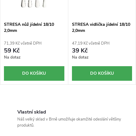
STRESA nůž jídelní 18/10
STRESA vidlička jídelní 18/10
2,0mm
2,0mm
71,39 Kč včetně DPH
47,19 Kč včetně DPH
59 Kč
39 Kč
Na dotaz
Na dotaz
DO KOŠÍKU
DO KOŠÍKU
O
v
Vlastní sklad
Náš velký sklad v Brně umožňuje okamžité odeslání většiny
l
produktů.