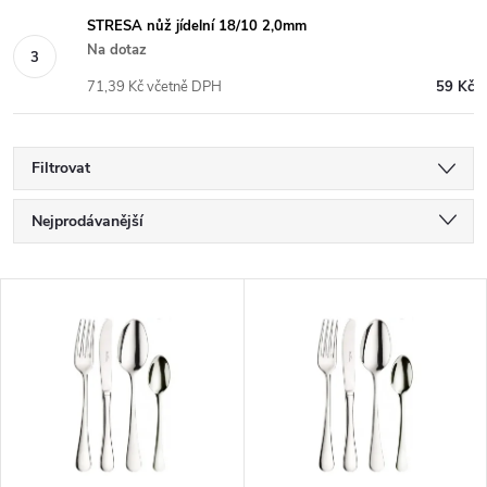
STRESA nůž jídelní 18/10 2,0mm
Na dotaz
71,39 Kč včetně DPH
59 Kč
Filtrovat
Ř
Nejprodávanější
a
Nejdražší
z
V
Nejlevnější
e
ý
Abecedně
n
p
í
i
p
s