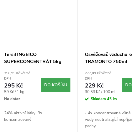
Tersil INGEICO
Osvěžovač vzduchu k
SUPERCONCENTRÁT 5kg
TRAMONTO 750ml
grep 24% aktivní látky
356,95 Kč včetně
277,09 Kč včetně
DPH
DPH
295 Kč
229 Kč
DO KOŠÍKU
DO
Měrná
Měrná
59 Kč / 1 kg
30,53 Kč / 100 ml
cena:
cena:
Na dotaz
Skladem
45 ks
24% aktivní látky 3x
- 4x koncentrovaná vůně 
koncentrovaný
vody neutralizující nepříj
pachy.