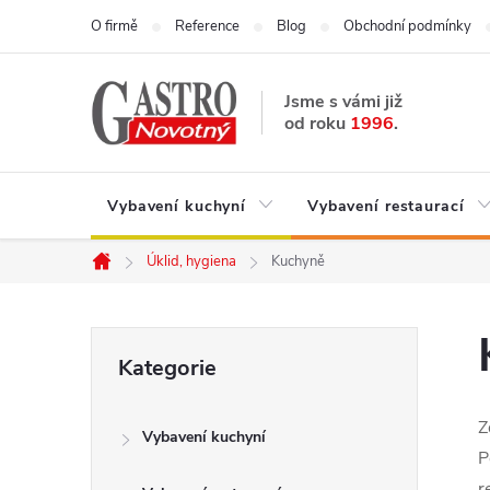
Přejít
O firmě
Reference
Blog
Obchodní podmínky
na
obsah
Jsme s vámi již
od roku
1996
.
Vybavení kuchyní
Vybavení restaurací
Úklid, hygiena
Kuchyně
Domů
P
Přeskočit
Kategorie
kategorie
o
Z
Vybavení kuchyní
s
P
r