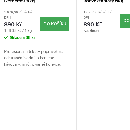
o
Detecrost 6kg
konvektomaty 6kg
r
1 076,90 Kč včetně
1 076,90 Kč včetně
d
DPH
DPH
DO
o
890 Kč
890 Kč
DO KOŠÍKU
u
Měrná
148,33 Kč / 1 kg
Na dotaz
d
cena:
Skladem
38 ks
k
u
Profesionální tekutý přípravek na
t
odstranění vodního kamene -
k
kávovary, myčky, varné konvice,
pračky.
ů
t
ů