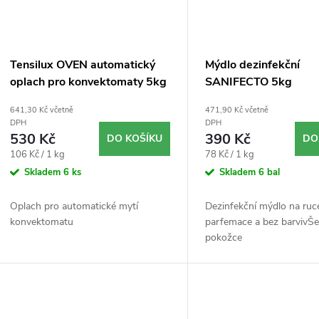
Tensilux OVEN automatický
Mýdlo dezinfekční
oplach pro konvektomaty 5kg
SANIFECTO 5kg
641,30 Kč včetně
471,90 Kč včetně
DPH
DPH
530 Kč
390 Kč
DO KOŠÍKU
DO
Měrná
Měrná
106 Kč / 1 kg
78 Kč / 1 kg
cena:
cena:
Skladem
6 ks
Skladem
6 bal
Oplach pro automatické mytí
Dezinfekční mýdlo na ru
konvektomatu
parfemace a bez barvivŠe
pokožce