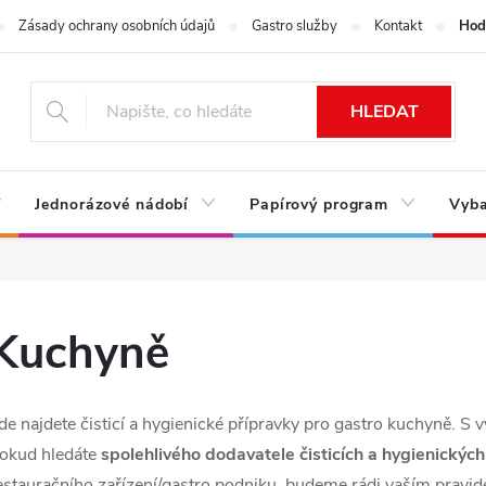
Zásady ochrany osobních údajů
Gastro služby
Kontakt
Hod
HLEDAT
Jednorázové nádobí
Papírový program
Vyba
Kuchyně
de najdete čisticí a hygienické přípravky pro gastro kuchyně. S
okud hledáte
spolehlivého dodavatele čisticích a hygienických
estauračního zařízení/gastro podniku, budeme rádi vaším prav