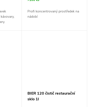
ravek
Profi koncentrovaný prostředek na
 kávovary,
nádobí
ery.
né také
 dřezy atd.
BIER 120 čistič restaurační
sklo 1l
l