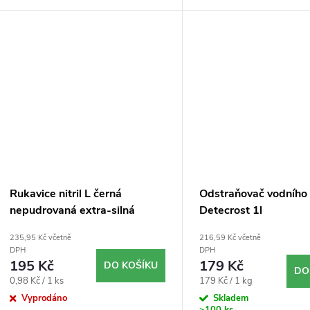
Rukavice nitril L černá
Odstraňovač vodníh
nepudrovaná extra-silná
Detecrost 1l
200ks
235,95 Kč včetně
216,59 Kč včetně
DPH
DPH
195 Kč
179 Kč
DO KOŠÍKU
DO
Měrná
Měrná
0,98 Kč / 1 ks
179 Kč / 1 kg
cena:
cena:
Vyprodáno
Skladem
>100 ks