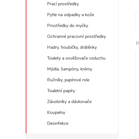
e
Prací prostředky
Pytle na odpadky a koše
l
Prostředky do myčky
Ochranné pracovní prostředky
1
Hadry, houbičky, drátěnky
Toalety a osvěžovače vzduchu
Mýdla, šampóny, krémy
Ručníky, papírové role
Toaletní papíry
í
i
Zásobníky a dávkovače
Koupelny
Desinfekce