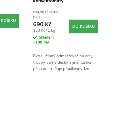
konvektomaty
FLORCONTROL 5kg
834,90 Kč včetně
DPH
 KOŠÍKU
690 Kč
DO KOŠÍKU
Měrná
138 Kč / 1 kg
cena:
Skladem
>100 bal.
Extra účinný odmašťovač na grily,
trouby, varné desky a jiné. Čistící
pěna odstraňuje připáleniny, lze
použít na jakoukoliv
mastnotu. Vytváří přilnavou pěnu.
Lze použít i...