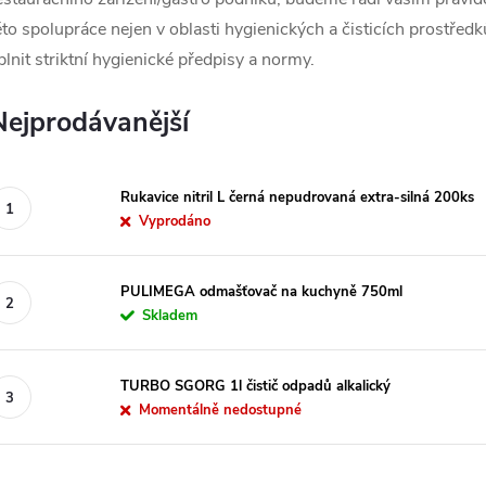
éto spolupráce nejen v oblasti hygienických a čisticích prostř
plnit striktní hygienické předpisy a normy.
Nejprodávanější
Rukavice nitril L černá nepudrovaná extra-silná 200ks
Vyprodáno
PULIMEGA odmašťovač na kuchyně 750ml
Skladem
TURBO SGORG 1l čistič odpadů alkalický
Momentálně nedostupné