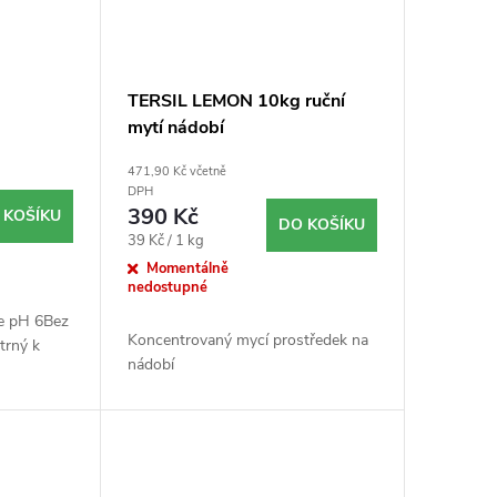
TERSIL LEMON 10kg ruční
mytí nádobí
471,90 Kč včetně
DPH
390 Kč
 KOŠÍKU
DO KOŠÍKU
Měrná
39 Kč / 1 kg
cena:
Momentálně
nedostupné
ce pH 6Bez
Koncentrovaný mycí prostředek na
trný k
nádobí