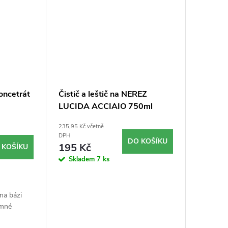
oncetrát
Čistič a leštič na NEREZ
LUCIDA ACCIAIO 750ml
235,95 Kč včetně
DPH
DO KOŠÍKU
195 Kč
 KOŠÍKU
Skladem
7 ks
na bázi
emné