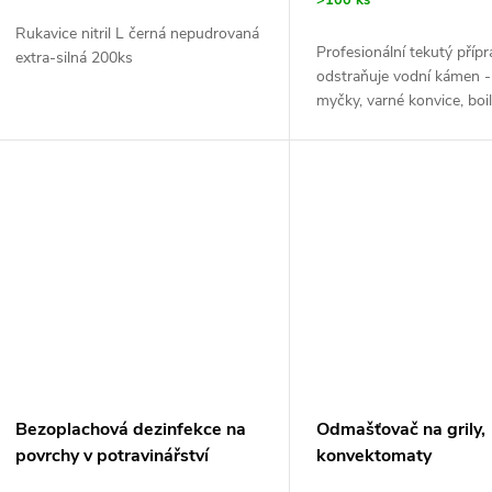
Rukavice nitril L černá nepudrovaná
Profesionální tekutý příp
extra-silná 200ks
odstraňuje vodní kámen -
myčky, varné konvice, boil
pračky, vodní lázně. Vhod
pro hrnce, příbory, nerez,
Bezoplachová dezinfekce na
Odmašťovač na grily,
povrchy v potravinářství
konvektomaty
FLORSAN RAPIDO 750ml
FLORCONTROL 750m