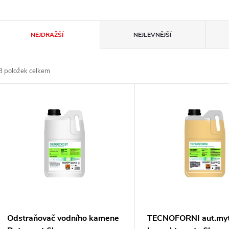
Ř
NEJDRAŽŠÍ
NEJLEVNĚJŠÍ
a
8
položek celkem
z
V
e
ý
n
p
p
s
r
p
Odstraňovač vodního kamene
TECNOFORNI aut.myt