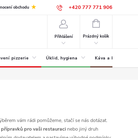
+420 777 771 906
nocení obchodu
NÁKUPNÍ
KOŠÍK
Prázdný košík
Přihlášení
vení pizzerie
Úklid, hygiena
Káva a kávovary
 výběrem vám rádi pomůžeme, stačí se nás dotázat.
 přípravků pro vaši restauraci
nebo jiný druh
idelným dodavatelem a nastavíme výhodné podmínky