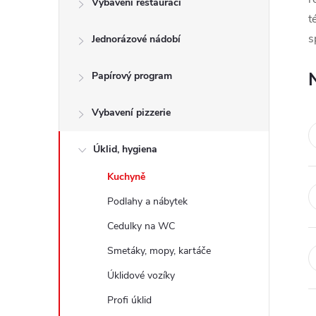
Vybavení restaurací
t
t
s
Jednorázové nádobí
r
a
Papírový program
n
Vybavení pizzerie
n
Úklid, hygiena
Kuchyně
í
Podlahy a nábytek
p
Cedulky na WC
Smetáky, mopy, kartáče
a
Úklidové vozíky
n
Profi úklid