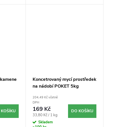
o kamene
Koncetrovaný mycí prostředek
na nádobí POKET 5kg
204,49 Kč včetně
DPH
169 Kč
 KOŠÍKU
DO KOŠÍKU
Měrná
33,80 Kč / 1 kg
cena:
Skladem
>100 ks