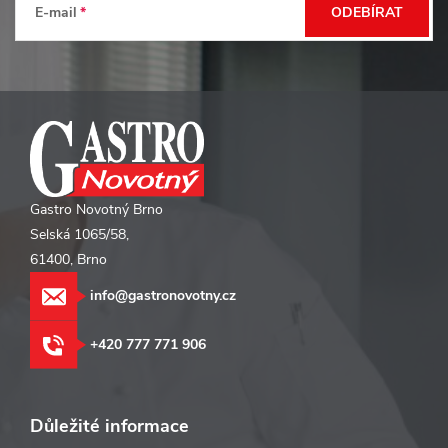
t
E-mail
ODEBÍRAT
í
Gastro Novotný Brno
Selská 1065/58,
61400, Brno
info@gastronovotny.cz
+420 777 771 906
Důležité informace