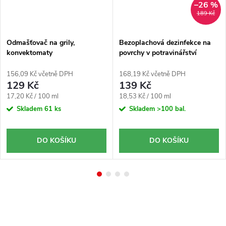
–26 %
189 Kč
Odmašťovač na grily,
Bezoplachová dezinfekce na
konvektomaty
povrchy v potravinářství
FLORCONTROL 750ml
FLORSAN RAPIDO 750ml
HACCP
156,09 Kč včetně DPH
168,19 Kč včetně DPH
129 Kč
139 Kč
Měrná
Měrná
17,20 Kč / 100 ml
18,53 Kč / 100 ml
cena:
cena:
Skladem
61 ks
Skladem
>100 bal.
DO KOŠÍKU
DO KOŠÍKU