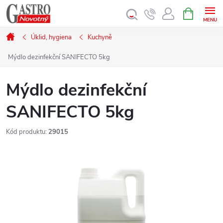
Přejít
NÁKUPNÍ
KOŠÍK
na
obsah
Domů
Úklid, hygiena
Kuchyně
Mýdlo dezinfekční SANIFECTO 5kg
Mýdlo dezinfekční
SANIFECTO 5kg
Kód produktu:
29015