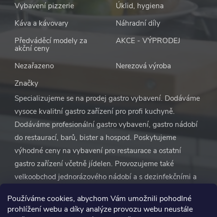
Vybavení pizzerie
Úklid, hygiena
Káva a kávovary
Náhradní díly
Předváděcí modely za
AKCE - VÝPRODEJ
akční ceny
Nezařazeno
Nerezová výroba
Značky
Specializujeme se na prodej gastro vybavení. Dodáváme
vysoce kvalitní gastro zařízení pro profi kuchyně.
Dodáváme profesionální gastro vybavení, gastro nádobí
do restaurací, barů, bister a hospod. Poskytujeme
výhodné ceny na vybavení pro restaurace a ostatní
gastro zařízení včetně jídelen. Provozujeme také
velkoobchod jednorázového nádobí a s dezinfekčními a
čisticími prostředky. S naší pomocí se nemusíte vůbec
Používáme cookies, abychom Vám umožnili pohodlné
starat o vybavení restaurace. Vše zařídíme za vás.
prohlížení webu a díky analýze provozu webu neustále