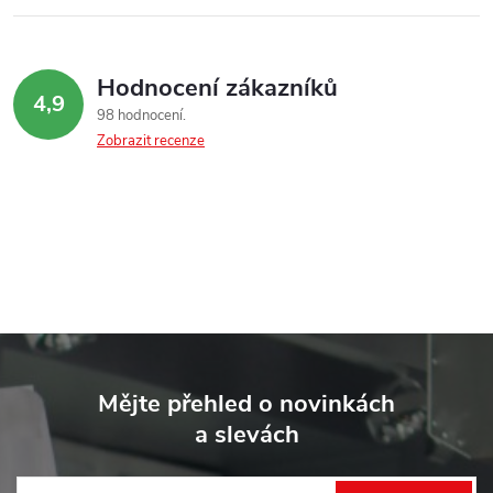
Hodnocení zákazníků
4,9
98 hodnocení
Zobrazit recenze
Z
á
Mějte přehled o novinkách
p
a slevách
a