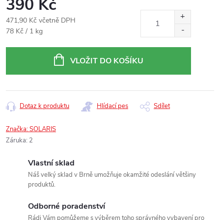
390 Kč
471,90 Kč včetně DPH
Měrná
78 Kč / 1 kg
cena:
VLOŽIT DO KOŠÍKU
Dotaz k produktu
Hlídací pes
Sdílet
Značka:
SOLARIS
Záruka
:
2
Vlastní sklad
Náš velký sklad v Brně umožňuje okamžité odeslání většiny
produktů.
Odborné poradenství
Rádi Vám pomůžeme s výběrem toho správného vybavení pro