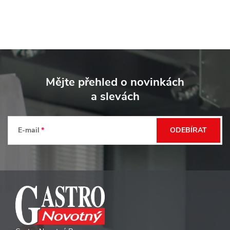
i
s
u
Z
á
Mějte přehled o novinkách
p
a slevách
a
t
E-mail
ODEBÍRAT
í