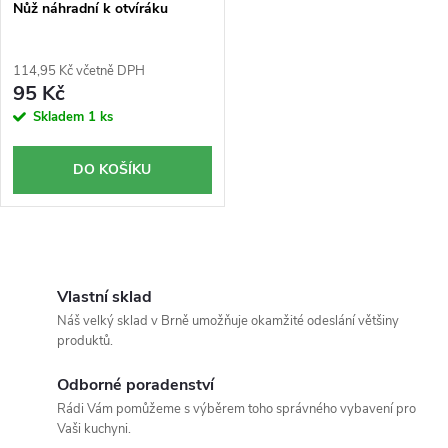
Nůž náhradní k otvíráku
114,95 Kč včetně DPH
95 Kč
Skladem
1 ks
DO KOŠÍKU
O
v
Vlastní sklad
Náš velký sklad v Brně umožňuje okamžité odeslání většiny
l
produktů.
á
Odborné poradenství
Rádi Vám pomůžeme s výběrem toho správného vybavení pro
d
Vaši kuchyni.