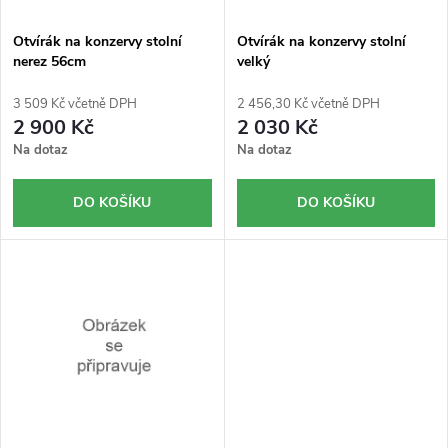
r
p
o
r
Otvírák na konzervy stolní
Otvírák na konzervy stolní
nerez 56cm
velký
d
o
u
d
3 509 Kč včetně DPH
2 456,30 Kč včetně DPH
2 900 Kč
2 030 Kč
k
u
Na dotaz
Na dotaz
t
k
DO KOŠÍKU
DO KOŠÍKU
ů
t
ů