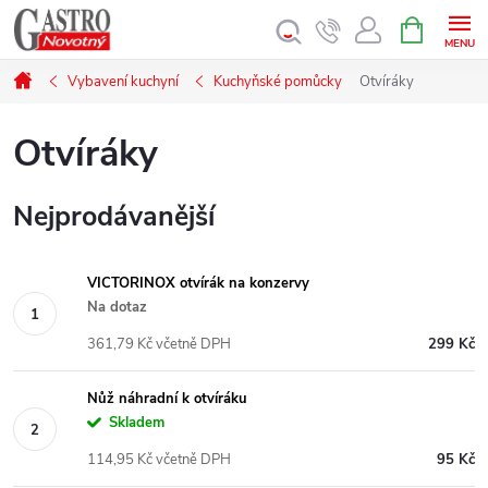
Přejít
NÁKUPNÍ
KOŠÍK
na
obsah
Domů
Vybavení kuchyní
Kuchyňské pomůcky
Otvíráky
Otvíráky
Nejprodávanější
VICTORINOX otvírák na konzervy
Na dotaz
361,79 Kč včetně DPH
299 Kč
Nůž náhradní k otvíráku
Skladem
114,95 Kč včetně DPH
95 Kč