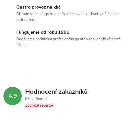
a
Gastro provoz na klíč
c
Obraťte se na nás pokud zařizujete novou kuchyni. Uděláme to
rádi za Vás.
í
Fungujeme od roku 1996
p
Dodáváme podnikům profesionální gastro vybavení již více než
25 let.
r
v
k
y
Hodnocení zákazníků
v
4,9
98 hodnocení
ý
Zobrazit recenze
p