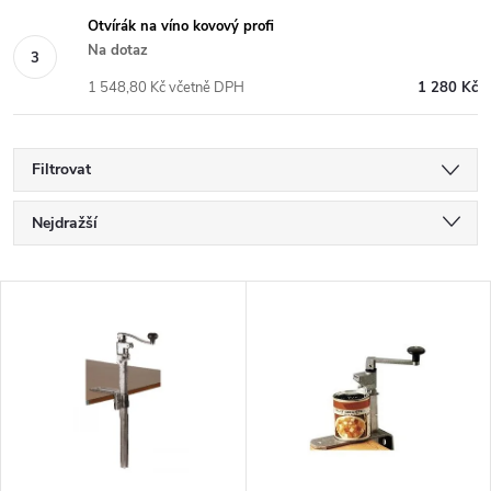
Otvírák na víno kovový profi
Na dotaz
1 548,80 Kč včetně DPH
1 280 Kč
Filtrovat
Ř
Nejdražší
a
Nejlevnější
z
V
Nejprodávanější
e
ý
Abecedně
n
p
í
i
p
s