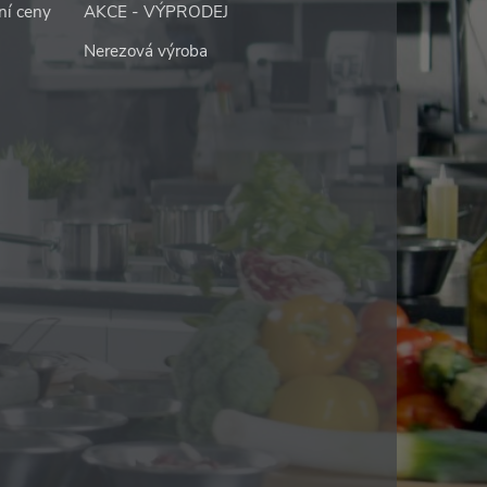
ní ceny
AKCE - VÝPRODEJ
Nerezová výroba