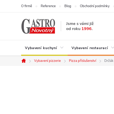
Přejít
O firmě
Reference
Blog
Obchodní podmínky
na
obsah
Jsme s vámi již
od roku
1996
.
Vybavení kuchyní
Vybavení restaurací
Vybavení pizzerie
Pizza příslušenství
Držák 
Domů