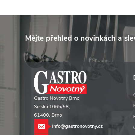
Z
á
Mějte přehled o novinkách
a sl
p
a
t
í
Gastro Novotný Brno
Selská 1065/58,
61400, Brno
info@gastronovotny.cz