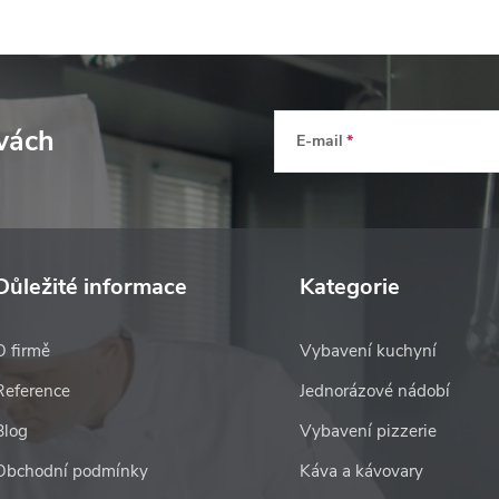
evách
E-mail
Důležité informace
Kategorie
O firmě
Vybavení kuchyní
Reference
Jednorázové nádobí
Blog
Vybavení pizzerie
Obchodní podmínky
Káva a kávovary