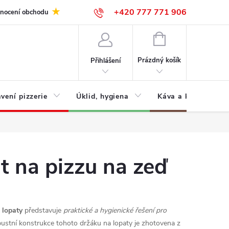
+420 777 771 906
nocení obchodu
NÁKUPNÍ
KOŠÍK
Prázdný košík
Přihlášení
vení pizzerie
Úklid, hygiena
Káva a kávovary
t na pizzu na zeď
 lopaty
představuje
praktické a hygienické řešení pro
bustní konstrukce tohoto držáku na lopaty je zhotovena z