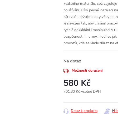
kvalitního materiálu, což zajišťu
používání. Díky pevné instalaci n
zároveň udržuje lopaty vždy po r
je navržen tak, aby chránil praco
rychlé odkládání i manipulaci v 
bezpčenostní normy. Hodí se jak 
provozů, kde se klade důraz na ef
Na dotaz
Možnosti doručení
580 Kč
701,80 Kč včetně DPH
Měrná
cena:
Dotaz k produktu
Hlí