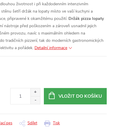
je dlouhou životnost i při každodenním intenzivním
a stěnu šetří držák na lopaty místo ve vaší kuchyni a
uce, připravené k okamžitému použití.
Držák pizza lopaty
vní nástroje před poškozením a zároveň usnadnil jejich
rušném provozu, navíc s maximálním ohledem na
do tradičních pizzerií, tak do moderních gastronomických
ektivitu a pořádek.
Detailní informace
VLOŽIT DO KOŠÍKU
dací pes
Sdílet
Tisk