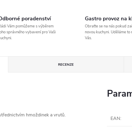
Odborné poradenství
Gastro provoz na k
Rádi Vám pomůžeme s výběrem
Obraťte se na nás pokud zař
oho správného vybavení pro Vaši
novou kuchyni. Uděláme to 
uchyni.
Vás.
RECENZE
Param
ostřednictvím hmoždinek a vrutů.
EAN
: