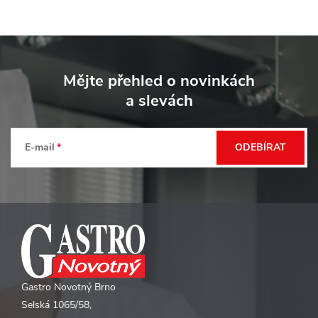
Z
á
Mějte přehled o novinkách
p
a slevách
a
t
E-mail
ODEBÍRAT
í
Gastro Novotný Brno
Selská 1065/58,