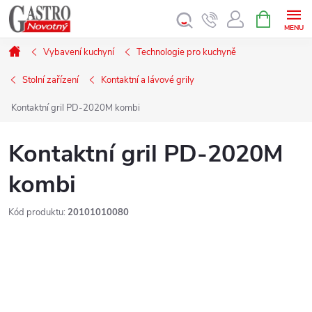
Přejít
NÁKUPNÍ
KOŠÍK
na
obsah
Domů
Vybavení kuchyní
Technologie pro kuchyně
Stolní zařízení
Kontaktní a lávové grily
Kontaktní gril PD-2020M kombi
Kontaktní gril PD-2020M
kombi
Kód produktu:
20101010080