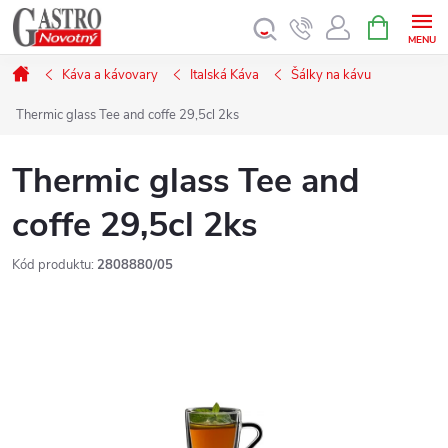
Přejít
NÁKUPNÍ
KOŠÍK
na
obsah
Domů
Káva a kávovary
Italská Káva
Šálky na kávu
Thermic glass Tee and coffe 29,5cl 2ks
Thermic glass Tee and
coffe 29,5cl 2ks
Kód produktu:
2808880/05