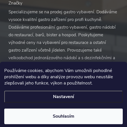
Značky
Specializujeme se na prodej gastro vybavení. Dodáváme
vysoce kvalitní gastro zařízení pro profi kuchyně.
Dodáváme profesionální gastro vybavení, gastro nádobí
do restaurací, barů, bister a hospod. Poskytujeme
výhodné ceny na vybavení pro restaurace a ostatní
gastro zařízení včetně jídelen. Provozujeme také
velkoobchod jednorázového nádobí a s dezinfekčními a
čisticími prostředky. S naší pomocí se nemusíte vůbec
Používáme cookies, abychom Vám umožnili pohodlné
starat o vybavení restaurace. Vše zařídíme za vás.
prohlížení webu a díky analýze provozu webu neustále
zlepšovali jeho funkce, výkon a použitelnost.
Nastavení
Copyright 2026
Gastro Novotný
. Všechna práva vyhrazena.
Souhlasím
Na platformě
Shoptet
vyšperkovalo
Comerto