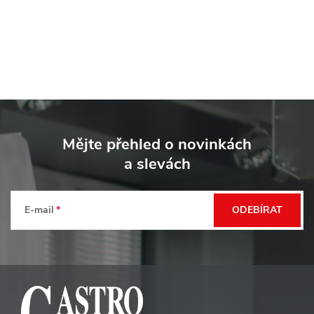
Z
á
Mějte přehled o novinkách
p
a slevách
a
t
E-mail
ODEBÍRAT
í