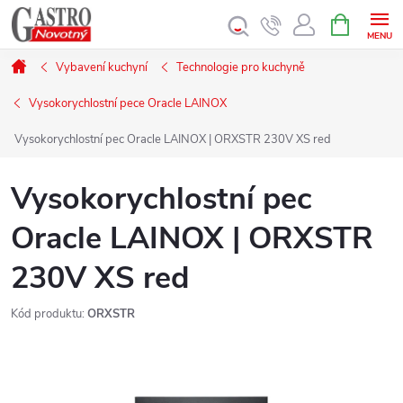
Přejít
NÁKUPNÍ
KOŠÍK
na
obsah
Domů
Vybavení kuchyní
Technologie pro kuchyně
Vysokorychlostní pece Oracle LAINOX
Vysokorychlostní pec Oracle LAINOX | ORXSTR 230V XS red
Vysokorychlostní pec
Oracle LAINOX | ORXSTR
230V XS red
Kód produktu:
ORXSTR