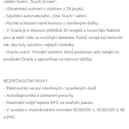
výběru funkcí „Touch Screen“.
- Uživatelské rozhraní s výběrem z 29 jazyků.
- Spuštění automatického „One Touch“ vaření.
- Rychlé ochlazení varné komory s otevřenými dvířky.
- V Oracle je k dispozici přibližně 30 receptů a na portálu Nabook
plus je další stále se rozšiřující databáze. Každý́ recept byl testován
tak, aby byly zaručeny nejlepší výsledky.
- Oracle coach. Virtuální asistent, který́ poskytuje rady tykající se
používání Oracle a upozorňuje na nutnost údržby.
BEZPEČNOSTNÍ PRVKY
- Elektronický senzor otevřených / uzavřených dveří.
- Autodiagnostika a zobrazení poruchy.
- Maximální vnější teplota 65°C na dveřním panelu.
- V souladu s mezinárodními normami IEC60335-1, IEC60335-2-90
a EMC.