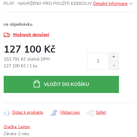
PLAY - NAVRŽENO PRO POUŽITÍ KDEKOLIV
Detailní informace
na objednávku
Možnosti doručení
127 100 Kč
153 791 Kč včetně DPH
Měrná
127 100 Kč / 1 ks
cena:
VLOŽIT DO KOŠÍKU
Dotaz k produktu
Hlídací pes
Sdílet
Značka:
Lainox
Záruka
:
2 roky