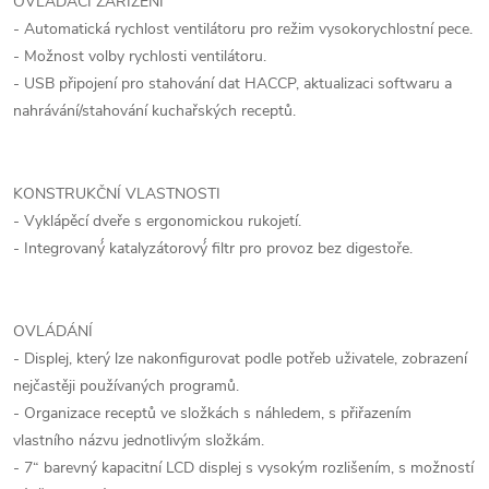
OVLÁDACÍ ZAŘÍZENÍ
- Automatická rychlost ventilátoru pro režim vysokorychlostní pece.
- Možnost volby rychlosti ventilátoru.
- USB připojení pro stahování dat HACCP, aktualizaci softwaru a
nahrávání/stahování kuchařských receptů.
KONSTRUKČNÍ VLASTNOSTI
- Vyklápěcí dveře s ergonomickou rukojetí.
- Integrovaný́ katalyzátorový́ filtr pro provoz bez digestoře.
OVLÁDÁNÍ
- Displej, který lze nakonfigurovat podle potřeb uživatele, zobrazení
nejčastěji používaných programů.
- Organizace receptů ve složkách s náhledem, s přiřazením
vlastního názvu jednotlivým složkám.
- 7“ barevný kapacitní LCD displej s vysokým rozlišením, s možností