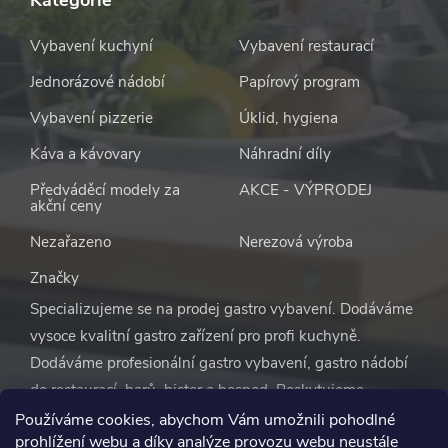
Vybavení kuchyní
Vybavení restaurací
Jednorázové nádobí
Papírový program
Vybavení pizzerie
Úklid, hygiena
Káva a kávovary
Náhradní díly
Předváděcí modely za
AKCE - VÝPRODEJ
akční ceny
Nezařazeno
Nerezová výroba
Značky
Specializujeme se na prodej gastro vybavení. Dodáváme
vysoce kvalitní gastro zařízení pro profi kuchyně.
Dodáváme profesionální gastro vybavení, gastro nádobí
do restaurací, barů, bister a hospod. Poskytujeme
výhodné ceny na vybavení pro restaurace a ostatní
Používáme cookies, abychom Vám umožnili pohodlné
prohlížení webu a díky analýze provozu webu neustále
gastro zařízení včetně jídelen. Provozujeme také