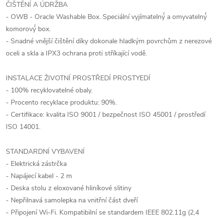
ČIŠTĚNÍ A ÚDRŽBA
- OWB - Oracle Washable Box. Speciální vyjímatelný́ a omyvatelný́
komorový́ box.
- Snadné vnější čištění díky dokonale hladkým povrchům z nerezové
oceli a skla a IPX3 ochrana proti stříkající vodě.
INSTALACE ŽIVOTNÍ PROSTŘEDÍ PROSTYEDÍ
- 100% recyklovatelné obaly.
- Procento recyklace produktu: 90%.
- Certifikace: kvalita ISO 9001 / bezpečnost ISO 45001 / prostředí
ISO 14001.
STANDARDNÍ VYBAVENÍ
- Elektrická zástrčka
- Napájecí kabel - 2 m
- Deska stolu z eloxované hliníkové slitiny
- Nepřilnavá samolepka na vnitřní část dveří
- Připojení Wi-Fi. Kompatibilní se standardem IEEE 802.11g (2,4