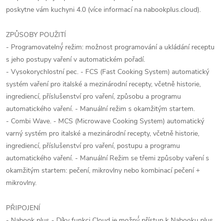
poskytne vám kuchyni 4.0 (více informací na nabookplus.cloud).
ZPŮSOBY POUŽITÍ
- Programovatelný́ režim: možnost programování a ukládání receptu
s jeho postupy vaření v automatickém pořadí.
- Vysokorychlostní pec. - FCS (Fast Cooking System) automatický
systém vaření pro italské a mezinárodní recepty, včetně historie,
ingrediencí, příslušenství pro vaření, způsobu a programu
automatického vaření. - Manuální režim s okamžitým startem.
- Combi Wave. - MCS (Microwave Cooking System) automatický
varný systém pro italské a mezinárodní recepty, včetně historie,
ingrediencí, příslušenství pro vaření, postupu a programu
automatického vaření. - Manuální Režim se třemi způsoby vaření s
okamžitým startem: pečení, mikrovlny nebo kombinací pečení +
mikrovlny.
PŘIPOJENÍ
- Nabook plus - Díky funkci Cloud je možný́ přístup k Nabooku plus,