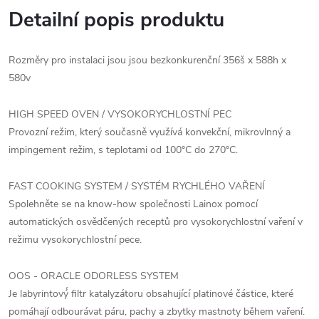
Detailní popis produktu
Rozměry pro instalaci jsou jsou bezkonkurenční 356š x 588h x
580v
HIGH SPEED OVEN / VYSOKORYCHLOSTNÍ PEC
Provozní režim, který současně využívá konvekční, mikrovlnný a
impingement režim, s teplotami od 100°C do 270°C.
FAST COOKING SYSTEM / SYSTÉM RYCHLÉHO VAŘENÍ
Spolehněte se na know-how společnosti Lainox pomocí
automatických osvědčených receptů pro vysokorychlostní vaření v
režimu vysokorychlostní pece.
OOS - ORACLE ODORLESS SYSTEM
Je labyrintový́ filtr katalyzátoru obsahující platinové částice, které
pomáhají odbourávat páru, pachy a zbytky mastnoty během vaření.