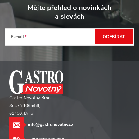
á
Mějte přehled o novinkách
p
a slevách
a
t
E-mail
ODEBÍRAT
í
Gastro Novotný Brno
Selská 1065/58,
61400, Brno
info@gastronovotny.cz