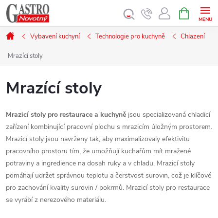
Přejít
NÁKUPNÍ
KOŠÍK
na
obsah
Domů
Vybavení kuchyní
Technologie pro kuchyně
Chlazení
Mrazící stoly
Mrazící stoly
Mrazicí stoly pro restaurace a kuchyně
jsou specializovaná chladicí
zařízení kombinující pracovní plochu s mrazicím úložným prostorem.
Mrazicí stoly jsou navrženy tak, aby maximalizovaly efektivitu
pracovního prostoru tím, že umožňují kuchařům mít mražené
potraviny a ingredience na dosah ruky a v chladu. Mrazicí stoly
pomáhají udržet správnou teplotu a čerstvost surovin, což je klíčové
pro zachování kvality surovin / pokrmů. Mrazicí stoly pro restaurace
se vyrábí z nerezového materiálu.