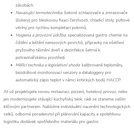
zásobách.
Navazující termotechnika:
šokové zchlazovače a zmrazovače
(šokery) pro bleskovou fixaci čerstvosti, chladicí stoly, pultové
vitríny pro rychlou kompletaci pokrmů.
Hygiena a provozní údržba
: specializovaná gastro chemie na
čištění a leštění nerezových povrchů, přípravky na ošetření
pryžového těsnění dveří a dezinfekce šetrná k
potravinářskému prostředí.
Měřicí technika a legislativní shoda
: kalibrované teploměry,
bezdrátové monitorovací senzory a dataloggery pro
automatický zápis teplot v rámci kritických bodů HACCP.
Ať už projektujete novou restauraci, pizzerii, hotelový provoz, nebo
jen modernizujete stávající kuchyňský blok, rádi se staneme vaším
klíčovým partnerem. Nabízíme individuální nacenění technologických
celků, odborné poradenství při plánování kapacity a spolehlivou
logistiku dodávek spotřebního materiálu pro gastro.