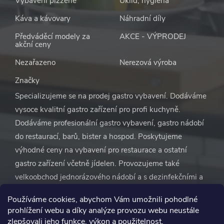
Vybavení pizzerie
Úklid, hygiena
Káva a kávovary
Náhradní díly
Předváděcí modely za
AKCE - VÝPRODEJ
akční ceny
Nezařazeno
Nerezová výroba
Značky
Specializujeme se na prodej gastro vybavení. Dodáváme
vysoce kvalitní gastro zařízení pro profi kuchyně.
Dodáváme profesionální gastro vybavení, gastro nádobí
do restaurací, barů, bister a hospod. Poskytujeme
výhodné ceny na vybavení pro restaurace a ostatní
gastro zařízení včetně jídelen. Provozujeme také
velkoobchod jednorázového nádobí a s dezinfekčními a
čisticími prostředky. S naší pomocí se nemusíte vůbec
Používáme cookies, abychom Vám umožnili pohodlné
starat o vybavení restaurace. Vše zařídíme za vás.
prohlížení webu a díky analýze provozu webu neustále
zlepšovali jeho funkce, výkon a použitelnost.