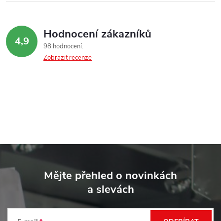
Hodnocení zákazníků
4,9
98 hodnocení
Zobrazit recenze
Z
á
Mějte přehled o novinkách
p
a slevách
a